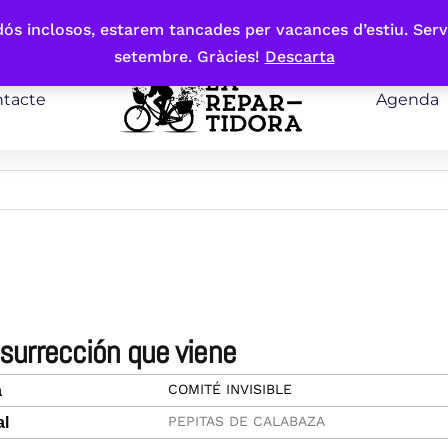
bdós inclosos, estarem tancades per vacances d’estiu. Serv
setembre. Gràcies!
Descarta
tacte
Agenda
insurrección que viene
COMITÉ INVISIBLE
a
PEPITAS DE CALABAZA
al