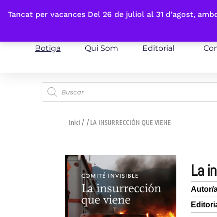
Fes-te'n sòcia
Tancat per vacances Del 26 de juliol al 31 d’agost, am
Botiga
Qui Som
Editorial
Con
Inici
/
/ LA INSURRECCIÓN QUE VIENE
la 
Autor/
Editori