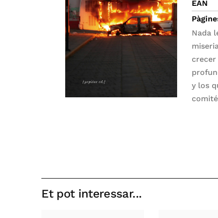
EAN
Pàgine
Nada le
miseria
crecer
profun
y los 
comité
Et pot interessar...