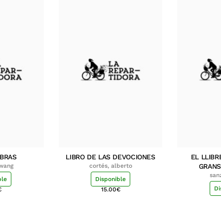
MBRAS
LIBRO DE LAS DEVOCIONES
EL LLIBR
hwang
cortés, alberto
GRANS
san
ble
Disponible
Di
€
15.00
€