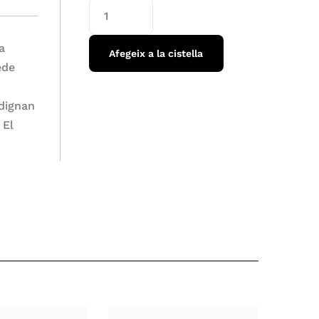
la
Afegeix a la cistella
ede
ndignan
 El