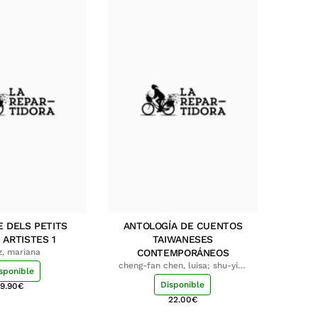
E DELS PETITS
ANTOLOGÍA DE CUENTOS
 ARTISTES 1
TAIWANESES
z, mariana
CONTEMPORÁNEOS
cheng-fan chen, luisa; shu-ying
sponible
chang, luisa
Disponible
9.90
€
22.00
€