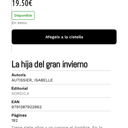
19.50
€
Disponible
En estoc
Afegeix a la cistella
la hija del gran invierno
Autor/a
AUTISSIER, ISABELLE
Editorial
NORDICA
EAN
9791387922962
Pàgines
192
Tiene siete años y ya conoce el hambre. En la