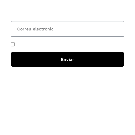
lectures? Subscriu-te al nostre butlletí i rebràs cada
15 dies una actualització amb totes les novetats
He acceptat i llegit la
política de privadesa
Enviar