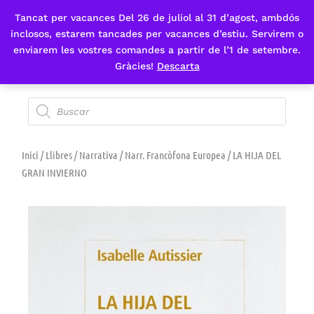
Tancat per vacances Del 26 de juliol al 31 d’agost, ambdós
Fes-te'n sòcia
inclosos, estarem tancades per vacances d’estiu. Servirem o
enviarem les vostres comandes a partir de l’1 de setembre.
Gràcies!
Descarta
Inici
/
Llibres
/
Narrativa
/
Narr. Francòfona Europea
/ LA HIJA DEL
GRAN INVIERNO