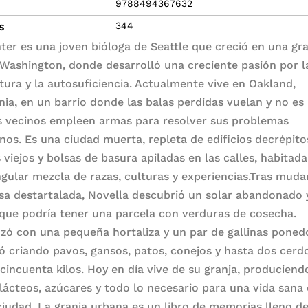
9788494367632
s
344
ter es una joven bióloga de Seattle que creció en una gr
 Washington, donde desarrolló una creciente pasión por l
ltura y la autosuficiencia. Actualmente vive en Oakland,
rnia, en un barrio donde las balas perdidas vuelan y no es
s vecinos empleen armas para resolver sus problemas
anos. Es una ciudad muerta, repleta de edificios decrépito
 viejos y bolsas de basura apiladas en las calles, habitad
ngular mezcla de razas, culturas y experiencias.Tras muda
sa destartalada, Novella descubrió un solar abandonado 
que podría tener una parcela con verduras de cosecha.
ó con una pequeña hortaliza y un par de gallinas ponedo
ó criando pavos, gansos, patos, conejos y hasta dos cerd
 cincuenta kilos. Hoy en día vive de su granja, produciend
 lácteos, azúcares y todo lo necesario para una vida sana
ciudad. La granja urbana es un libro de memorias lleno d