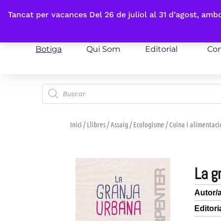
Fes-te'n sòcia
Tancat per vacances Del 26 de juliol al 31 d’agost, am
Botiga
Qui Som
Editorial
Con
Inici
/
Llibres
/
Assaig
/
Ecologisme
/
Cuina i alimentaci
la 
Autor/
Editori