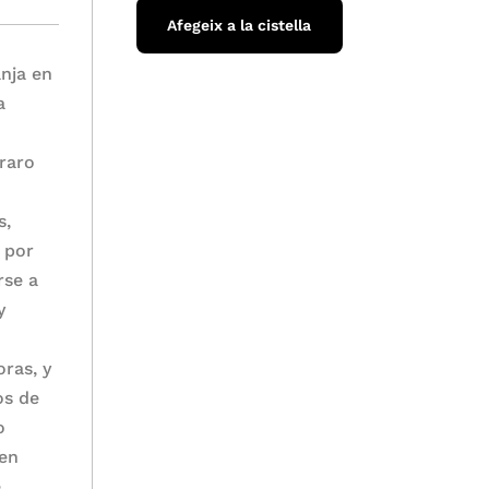
Afegeix a la cistella
anja en
a
 raro
s,
a por
rse a
y
ras, y
os de
o
 en
e