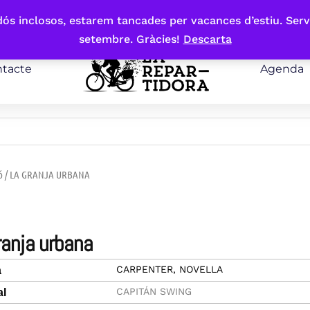
bdós inclosos, estarem tancades per vacances d’estiu. Serv
setembre. Gràcies!
Descarta
tacte
Agenda
ó
/ LA GRANJA URBANA
granja urbana
CARPENTER, NOVELLA
a
CAPITÁN SWING
al