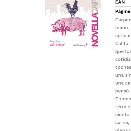
EAN
Pàgine
Carpen
Idaho,
agricu
Califo
que lo
cotidi
coches
una si
una ca
pensó 
Comenz
termin
ciento
carne,
plena 