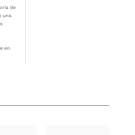
oria de
n una
os
le en