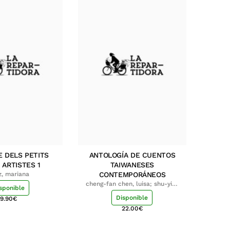
E DELS PETITS
ANTOLOGÍA DE CUENTOS
 ARTISTES 1
TAIWANESES
z, mariana
CONTEMPORÁNEOS
cheng-fan chen, luisa; shu-ying
sponible
chang, luisa
Disponible
9.90
€
22.00
€