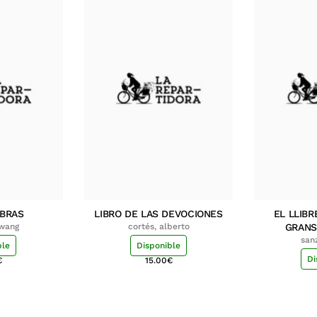
MBRAS
LIBRO DE LAS DEVOCIONES
EL LLIBR
hwang
cortés, alberto
GRANS
san
ble
Disponible
Di
€
15.00
€