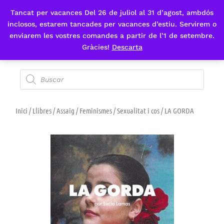
Tancat per vacances Del 26 de juliol al 31 d’agost, ambdós
Fes-te'n sòcia
inclosos, estarem tancades per vacances d’estiu. Servirem o
enviarem les vostres comandes a partir de l’1 de setembre.
Gràcies!
Descarta
Inici
/
Llibres
/
Assaig
/
Feminismes
/
Sexualitat i cos
/ LA GORDA