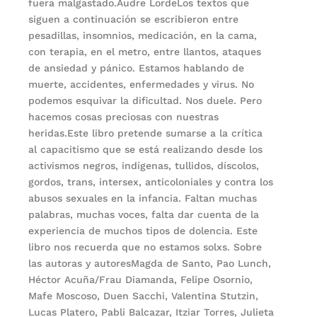
fuera malgastado.Audre LordeLos textos que
siguen a continuación se escribieron entre
pesadillas, insomnios, medicación, en la cama,
con terapia, en el metro, entre llantos, ataques
de ansiedad y pánico. Estamos hablando de
muerte, accidentes, enfermedades y virus. No
podemos esquivar la dificultad. Nos duele. Pero
hacemos cosas preciosas con nuestras
heridas.Este libro pretende sumarse a la crítica
al capacitismo que se está realizando desde los
activismos negros, indígenas, tullidos, díscolos,
gordos, trans, intersex, anticoloniales y contra los
abusos sexuales en la infancia. Faltan muchas
palabras, muchas voces, falta dar cuenta de la
experiencia de muchos tipos de dolencia. Este
libro nos recuerda que no estamos solxs. Sobre
las autoras y autoresMagda de Santo, Pao Lunch,
Héctor Acuña/Frau Diamanda, Felipe Osornio,
Mafe Moscoso, Duen Sacchi, Valentina Stutzin,
Lucas Platero, Pabli Balcazar, Itziar Torres, Julieta