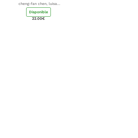
cheng-fan chen, luisa;
shu-ying chang, luisa
Disponible
22.00
€