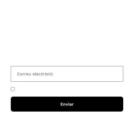
Subscriu-te
Vols estar al corrent dels actes i cursos que
organitzem i rebre les nostres recomanacions de
lectures? Subscriu-te al nostre butlletí i rebràs cada
15 dies una actualització amb totes les novetats
He acceptat i llegit la
política de privadesa
Enviar