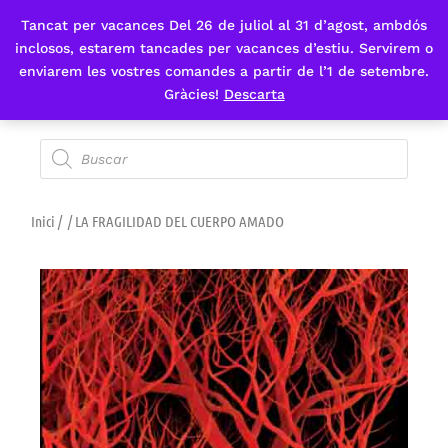
Tancat per vacances Del 26 de juliol al 31 d’agost, ambdós
Fes-te'n sòcia
inclosos, estarem tancades per vacances d’estiu. Servirem o
enviarem les vostres comandes a partir de l’1 de setembre.
Gràcies!
Descarta
Inici
/
/ LA FRAGILIDAD DEL CUERPO AMADO