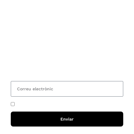
Subscriu-te
Vols estar al corrent dels actes i cursos que
organitzem i rebre les nostres recomanacions de
lectures? Subscriu-te al nostre butlletí i rebràs cada
15 dies una actualització amb totes les novetats
He acceptat i llegit la
política de privadesa
Enviar