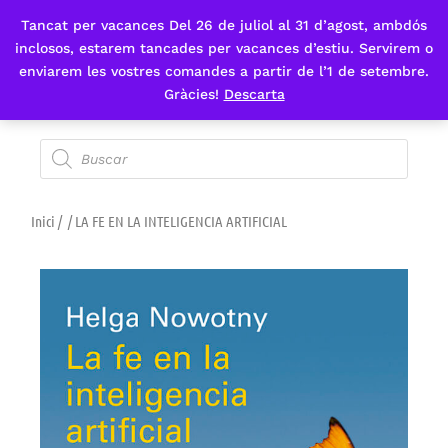
Tancat per vacances Del 26 de juliol al 31 d’agost, ambdós
Fes-te'n sòcia
inclosos, estarem tancades per vacances d’estiu. Servirem o
enviarem les vostres comandes a partir de l’1 de setembre.
Gràcies!
Descarta
Inici
/
/ LA FE EN LA INTELIGENCIA ARTIFICIAL