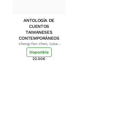
ANTOLOGÍA DE
CUENTOS
TAIWANESES
CONTEMPORÁNEOS
cheng-fan chen, luisa;
shu-ying chang, luisa
Disponible
22.00
€