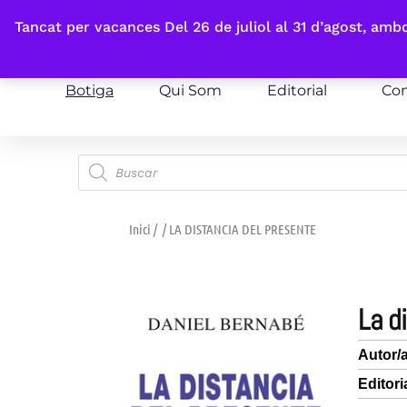
Fes-te'n sòcia
Tancat per vacances Del 26 de juliol al 31 d’agost, am
Botiga
Qui Som
Editorial
Con
Inici
/
/ LA DISTANCIA DEL PRESENTE
la 
Autor/
Editori