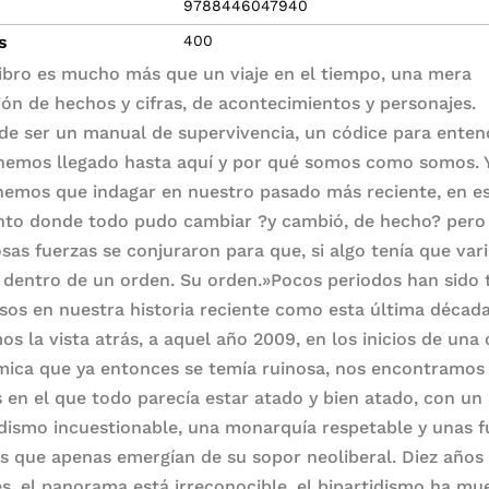
9788446047940
s
400
libro es mucho más que un viaje en el tiempo, una mera
ión de hechos y cifras, de acontecimientos y personajes.
de ser un manual de supervivencia, un códice para enten
emos llegado hasta aquí y por qué somos como somos. 
nemos que indagar en nuestro pasado más reciente, en e
o donde todo pudo cambiar ?y cambió, de hecho? pero
sas fuerzas se conjuraron para que, si algo tenía que varia
a dentro de un orden. Su orden.»Pocos periodos han sido 
sos en nuestra historia reciente como esta última década
s la vista atrás, a aquel año 2009, en los inicios de una c
ica que ya entonces se temía ruinosa, nos encontramos
s en el que todo parecía estar atado y bien atado, con un
idismo incuestionable, una monarquía respetable y unas f
es que apenas emergían de su sopor neoliberal. Diez años
s, el panorama está irreconocible, el bipartidismo ha mu