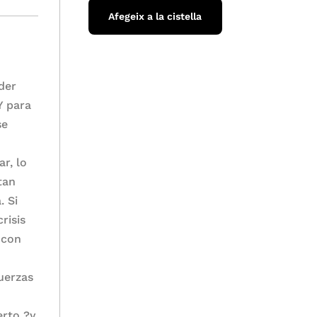
Afegeix a la cistella
der
Y para
se
r, lo
tan
. Si
risis
 con
uerzas
erto ?y