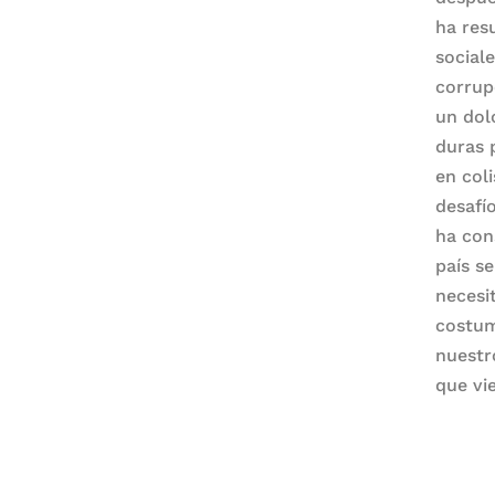
ha res
social
corrup
un dol
duras 
en col
desafí
ha con
país s
necesi
costum
nuestr
que vi