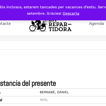
bdós inclosos, estarem tancades per vacances d’estiu. Serv
setembre. Gràcies!
Descarta
tacte
Agenda
distancia del presente
BERNABÉ, DANIEL
a
AKAL
al