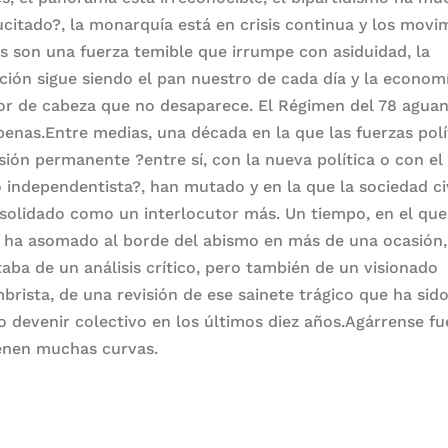
ucitado?, la monarquía está en crisis continua y los movi
es son una fuerza temible que irrumpe con asiduidad, la
ción sigue siendo el pan nuestro de cada día y la econom
or de cabeza que no desaparece. El Régimen del 78 aguan
penas.Entre medias, una década en la que las fuerzas polí
isión permanente ?entre sí, con la nueva política o con el
o independentista?, han mutado y en la que la sociedad civ
solidado como un interlocutor más. Un tiempo, en el que
e ha asomado al borde del abismo en más de una ocasión
taba de un análisis crítico, pero también de un visionado
brista, de una revisión de ese sainete trágico que ha sid
o devenir colectivo en los últimos diez años.Agárrense fu
enen muchas curvas.