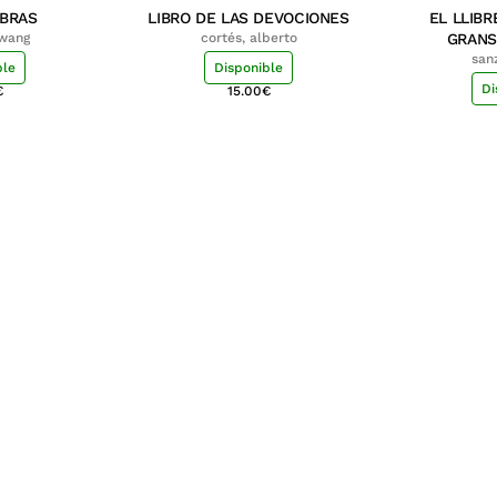
MBRAS
LIBRO DE LAS DEVOCIONES
EL LLIBR
hwang
cortés, alberto
GRANS
san
ble
Disponible
Di
€
15.00
€