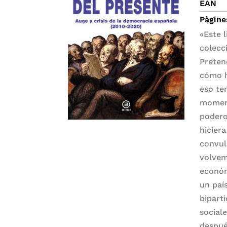
EAN
Pàgine
«Este 
colecc
Preten
cómo h
eso te
moment
podero
hicier
convul
volvemo
económ
un paí
bipart
social
despué