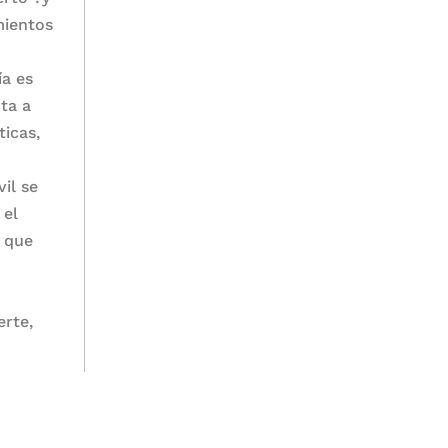
mientos
ía es
ta a
ticas,
il se
 el
, que
o
erte,