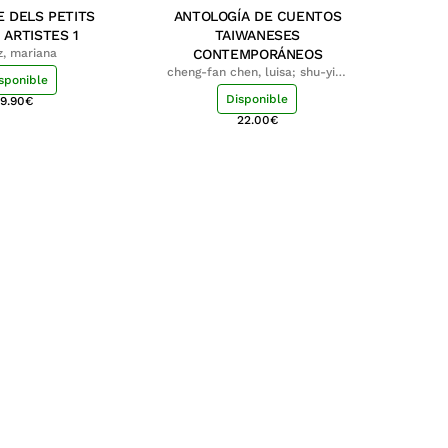
E DELS PETITS
ANTOLOGÍA DE CUENTOS
 ARTISTES 1
TAIWANESES
z, mariana
CONTEMPORÁNEOS
cheng-fan chen, luisa; shu-ying
sponible
chang, luisa
Disponible
9.90
€
22.00
€