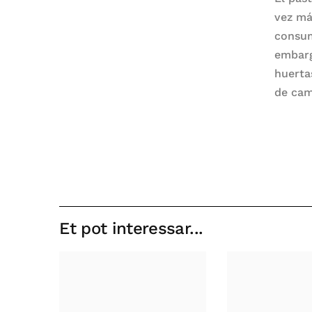
vez má
consum
embarg
huerta
de cam
Et pot interessar...