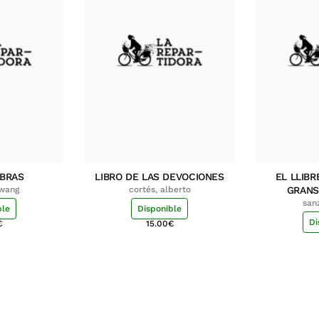
MBRAS
LIBRO DE LAS DEVOCIONES
EL LLIBR
hwang
cortés, alberto
GRANS
san
ble
Disponible
Di
€
15.00
€