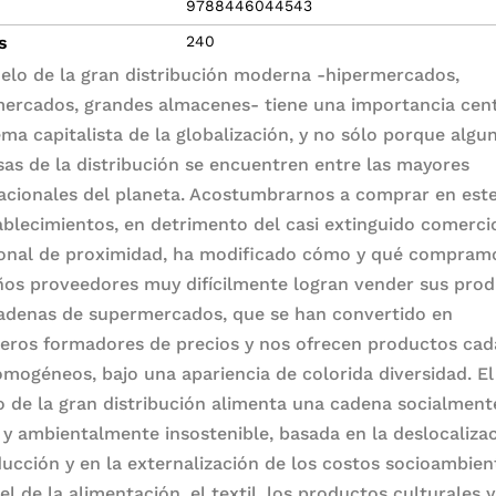
9788446044543
s
240
elo de la gran distribución moderna -hipermercados,
ercados, grandes almacenes- tiene una importancia cent
tema capitalista de la globalización, y no sólo porque algu
as de la distribución se encuentren entre las mayores
acionales del planeta. Acostumbrarnos a comprar en este
ablecimientos, en detrimento del casi extinguido comerci
ional de proximidad, ha modificado cómo y qué compramo
os proveedores muy difícilmente logran vender sus pro
cadenas de supermercados, que se han convertido en
eros formadores de precios y nos ofrecen productos cad
mogéneos, bajo una apariencia de colorida diversidad. El
 de la gran distribución alimenta una cadena socialment
a y ambientalmente insostenible, basada en la deslocaliza
ducción y en la externalización de los costos socioambien
el de la alimentación, el textil, los productos culturales 