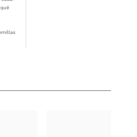
 qué
emillas