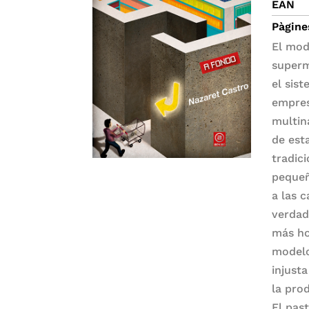
EAN
Pàgine
El mod
superm
el sis
empres
multin
de est
tradic
pequeñ
a las 
verdad
más ho
modelo
injust
la pro
El past