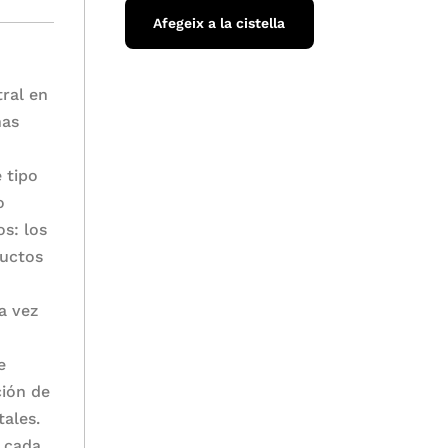
Afegeix a la cistella
ral en
nas
 tipo
o
s: los
ductos
a vez
e
ción de
tales.
y cada