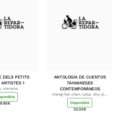
E DELS PETITS
ANTOLOGÍA DE CUENTOS
 ARTISTES 1
TAIWANESES
z, mariana
CONTEMPORÁNEOS
cheng-fan chen, luisa; shu-ying
sponible
chang, luisa
Disponible
9.90
€
22.00
€