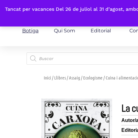
Fes-te'n sòcia
Tancat per vacances Del 26 de juliol al 31 d’agost, am
Botiga
Qui Som
Editorial
Con
Inici
/
Llibres
/
Assaig
/
Ecologisme
/
Cuina i alimentaci
la 
Autor/
Editori