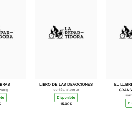
MBRAS
LIBRO DE LAS DEVOCIONES
EL LLIBR
hwang
cortés, alberto
GRANS
san
ble
Disponible
Di
€
15.00
€