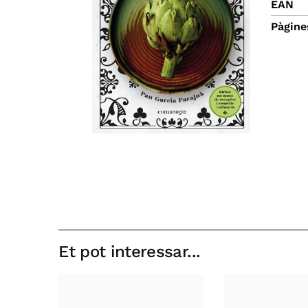
EAN
Pàgine
Et pot interessar...