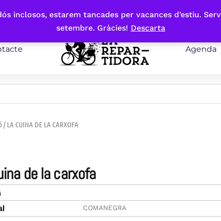
bdós inclosos, estarem tancades per vacances d’estiu. Serv
setembre. Gràcies!
Descarta
tacte
Agenda
ó
/ LA CUINA DE LA CARXOFA
cuina de la carxofa
a
COMANEGRA
al