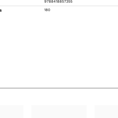
9788418857355
s
180