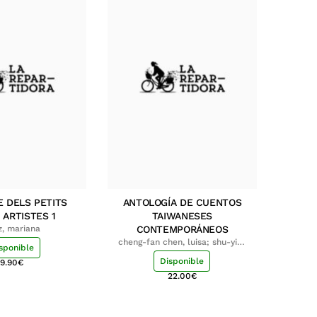
E DELS PETITS
ANTOLOGÍA DE CUENTOS
 ARTISTES 1
TAIWANESES
z, mariana
CONTEMPORÁNEOS
cheng-fan chen, luisa; shu-ying
sponible
chang, luisa
Disponible
9.90
€
22.00
€