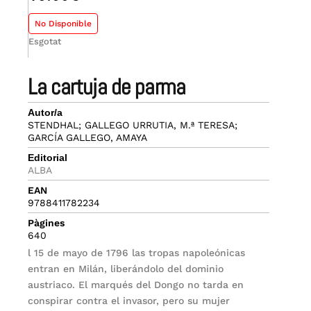
No Disponible
Esgotat
la cartuja de parma
Autor/a
STENDHAL; GALLEGO URRUTIA, M.ª TERESA;
GARCÍA GALLEGO, AMAYA
Editorial
ALBA
EAN
9788411782234
Pàgines
640
l 15 de mayo de 1796 las tropas napoleónicas
entran en Milán, liberándolo del dominio
austriaco. El marqués del Dongo no tarda en
conspirar contra el invasor, pero su mujer