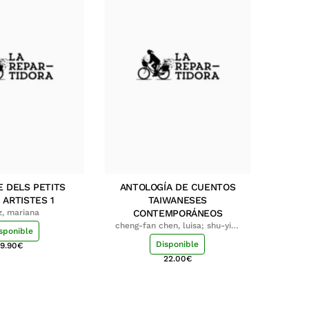
E DELS PETITS
ANTOLOGÍA DE CUENTOS
 ARTISTES 1
TAIWANESES
z, mariana
CONTEMPORÁNEOS
cheng-fan chen, luisa; shu-ying
sponible
chang, luisa
Disponible
9.90
€
22.00
€