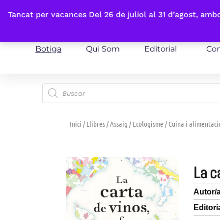
Fes-te'n sòcia
Tancat per vacances Del 26 de juliol al 31 d’agost, am
Botiga
Qui Som
Editorial
Con
Inici
/
Llibres
/
Assaig
/
Ecologisme
/
Cuina i alimentaci
la 
Autor/
Editori