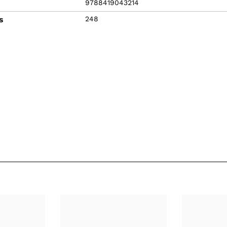
9788419043214
s
248