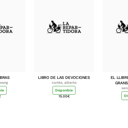
MBRAS
LIBRO DE LAS DEVOCIONES
EL LLIBR
hwang
cortés, alberto
GRANS
san
ble
Disponible
Di
€
15.00
€