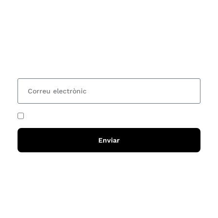
Vols estar al corrent dels actes i cursos que
organitzem i rebre les nostres recomanacions de
lectures? Subscriu-te al nostre butlletí i rebràs cada
15 dies una actualització amb totes les novetats
He acceptat i llegit la
política de privadesa
Enviar