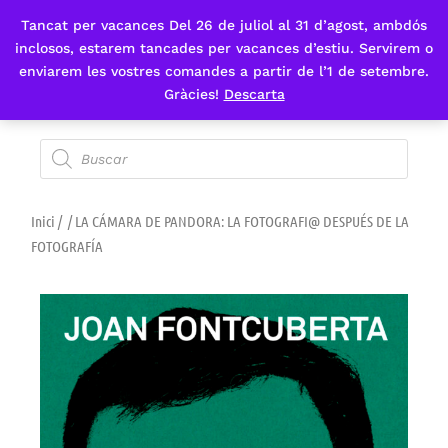
Tancat per vacances Del 26 de juliol al 31 d’agost, ambdós
Fes-te'n sòcia
inclosos, estarem tancades per vacances d’estiu. Servirem o
enviarem les vostres comandes a partir de l’1 de setembre.
Gràcies!
Descarta
Inici
/
/ LA CÁMARA DE PANDORA: LA FOTOGRAFI@ DESPUÉS DE LA
FOTOGRAFÍA