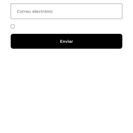
He acceptat i llegit la
política de privadesa
Enviar