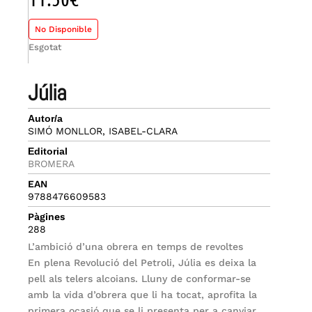
No Disponible
Esgotat
júlia
Autor/a
SIMÓ MONLLOR, ISABEL-CLARA
Editorial
BROMERA
EAN
9788476609583
Pàgines
288
L’ambició d’una obrera en temps de revoltes
En plena Revolució del Petroli, Júlia es deixa la
pell als telers alcoians. Lluny de conformar-se
amb la vida d’obrera que li ha tocat, aprofita la
primera ocasió que se li presenta per a canviar