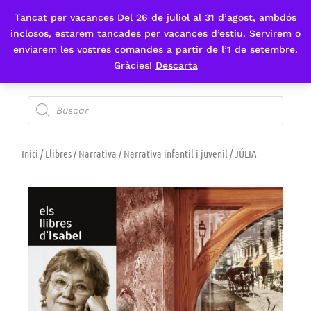
Tancat per vacances Del 26 de juliol al 31 d’agost, ambdós
Fes-te'n sòcia
inclosos, estarem tancades per vacances d’estiu. Servirem o
enviarem les vostres comandes a partir de l’1 de setembre.
Gràcies!
Descarta
Inici
/
Llibres
/
Narrativa
/
Narrativa infantil i juvenil
/ JÚLIA