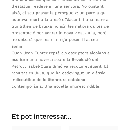
d’estatus i esdevenir una senyora. No obstant
això, el seu passat la persegueix: un pare a qui
adorava, mort a la presó d’Alacant, i una mare a
qui titllen de bruixa no són les millors cartes de
presentació per acarar la nova vida. Júlia, però,
no deixarà que res ni ningú posen fi al seu
somni.
Quan Joan Fuster reptà els escriptors alcoians a
escriure una novel·la sobre la Revolució del
Petroli, Isabel-Clara Simó va recollir el guant. El
resultat és Julia, que ha esdevingut un clàssic
indiscutible de la literatura catalana
contemporània. Una novel·la imprescindible.
Et pot interessar...