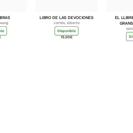
MBRAS
LIBRO DE LAS DEVOCIONES
EL LLIBR
hwang
cortés, alberto
GRANS
san
ble
Disponible
Di
€
15.00
€