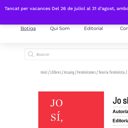
Fes-te'n sòcia
Tancat per vacances Del 26 de juliol al 31 d’agost, am
Botiga
Qui Som
Editorial
Con
Inici
/
Llibres
/
Assaig
/
Feminismes
/
Teoria feminista
/
jo s
Autor/
Editori