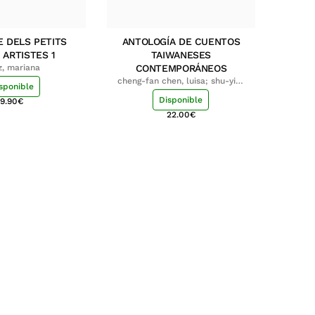
E DELS PETITS
ANTOLOGÍA DE CUENTOS
 ARTISTES 1
TAIWANESES
z, mariana
CONTEMPORÁNEOS
cheng-fan chen, luisa; shu-ying
sponible
chang, luisa
Disponible
9.90
€
22.00
€