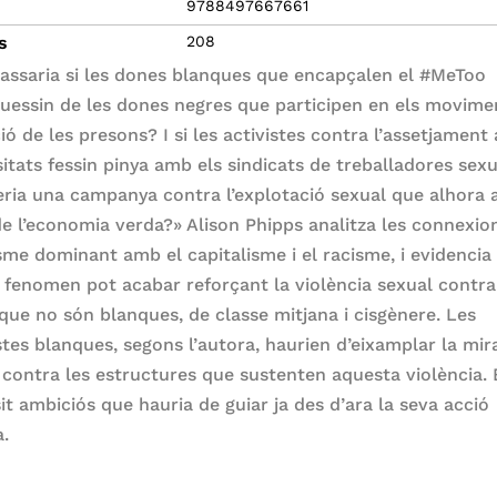
9788497667661
s
208
assaria si les dones blanques que encapçalen el #MeToo
uessin de les dones negres que participen en els movime
ció de les presons? I si les activistes contra l’assetjament 
sitats fessin pinya amb els sindicats de treballadores sex
ria una campanya contra l’explotació sexual que alhora 
de l’economia verda?» Alison Phipps analitza les connexio
sme dominant amb el capitalisme i el racisme, i evidencia
 fenomen pot acabar reforçant la violència sexual contra
que no són blanques, de classe mitjana i cisgènere. Les
stes blanques, segons l’autora, haurien d’eixamplar la mir
 contra les estructures que sustenten aquesta violència. 
it ambiciós que hauria de guiar ja des d’ara la seva acció
a.