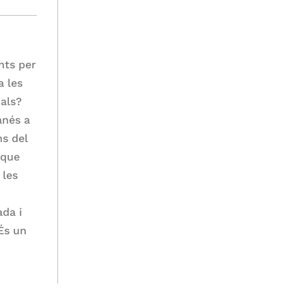
nts per
a les
uals?
anés a
ns del
 que
 les
ada i
És un