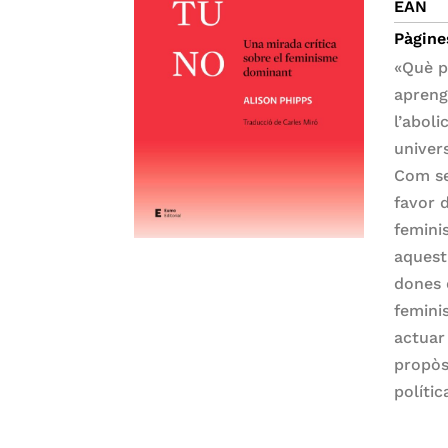
EAN
Pàgine
«Què p
apreng
l’aboli
univer
Com se
favor 
femini
aquest
dones 
femini
actuar
propòs
polític