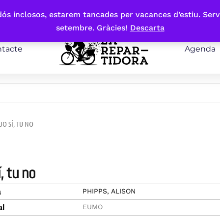
bdós inclosos, estarem tancades per vacances d’estiu. Serv
setembre. Gràcies!
Descarta
tacte
Agenda
 JO SÍ, TU NO
í, tu no
PHIPPS, ALISON
a
EUMO
al