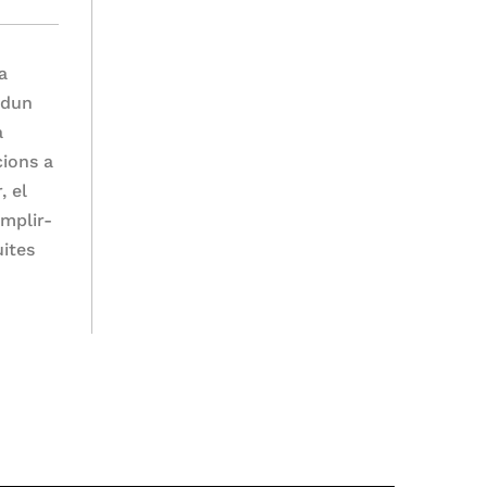
ta
dun
a
cions a
, el
mplir-
uites