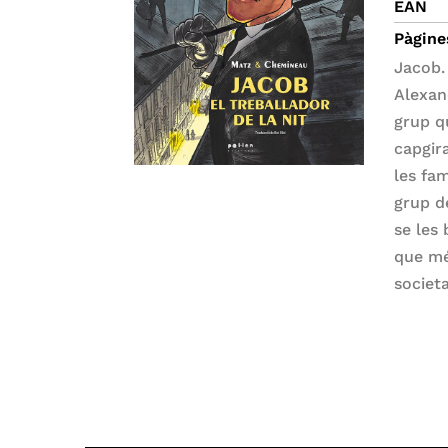
EAN
Pàgine
Jacob. 
Alexan
grup q
capgir
les fam
grup d
se les 
que mé
societa