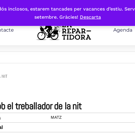
bdós inclosos, estarem tancades per vacances d’estiu. Serv
setembre. Gràcies!
Descarta
tacte
Agenda
 NIT
ob el treballador de la nit
MATZ
a
al