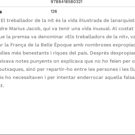
9788418580321
s
126
El treballador de la nit és la vida il·lustrada de lanarquis
dre Marius Jacob, qui va tenir una vida inusual. Al costat 
ue la premsa va denominar «Els treballadors de la nit», v
ar la França de la Belle Époque amb nombroses expropia
ílies més benestants i riques del país. Després dexpropiar
eixava notes punyents on explicava que no ho feien per o
butxaques, sinó per repartir-ho entre les persones i les ll
s ho necessitaven i per intentar enderrocar aquella falsa
t.