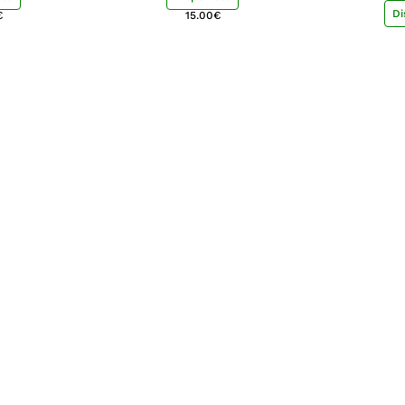
Di
€
15.00
€