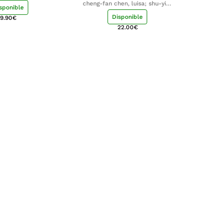
cheng-fan chen, luisa; shu-ying
sponible
chang, luisa
Disponible
9.90
€
22.00
€