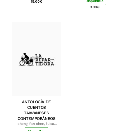
Disponible
15.00
€
9.90
€
ANTOLOGÍA DE
CUENTOS
TAIWANESES
CONTEMPORÁNEOS
cheng-fan chen, luisa;
shu-ying chang, luisa