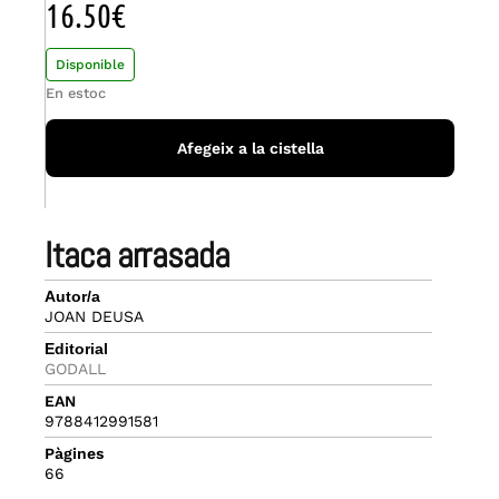
16.50
€
Disponible
En estoc
Afegeix a la cistella
itaca arrasada
Autor/a
JOAN DEUSA
Editorial
GODALL
EAN
9788412991581
Pàgines
66