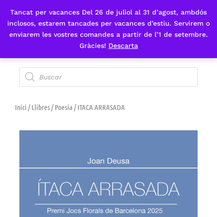
Tancat per vacances Del 26 de juliol al 31 d’agost, ambdós
Fes-te'n sòcia
inclosos, estarem tancades per vacances d’estiu. Servirem o
enviarem les vostres comandes a partir de l’1 de setembre.
Gràcies!
Descarta
Inici
/
Llibres
/
Poesia
/ ITACA ARRASADA