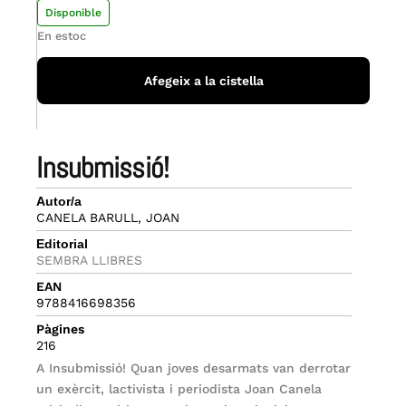
Disponible
En estoc
Afegeix a la cistella
insubmissió!
Autor/a
CANELA BARULL, JOAN
Editorial
SEMBRA LLIBRES
EAN
9788416698356
Pàgines
216
A Insubmissió! Quan joves desarmats van derrotar
un exèrcit, lactivista i periodista Joan Canela