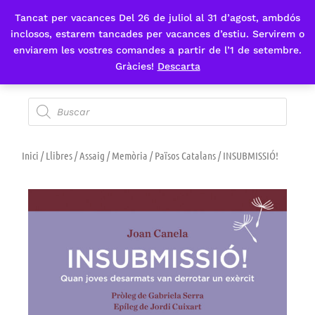
Tancat per vacances Del 26 de juliol al 31 d’agost, ambdós
Fes-te'n sòcia
inclosos, estarem tancades per vacances d’estiu. Servirem o
enviarem les vostres comandes a partir de l’1 de setembre.
Gràcies!
Descarta
Inici
/
Llibres
/
Assaig
/
Memòria
/
Països Catalans
/ INSUBMISSIÓ!