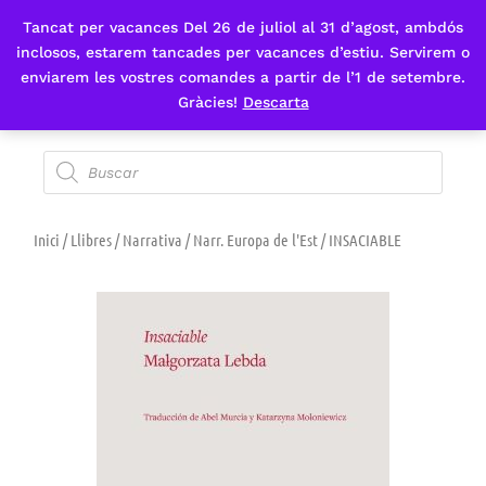
Tancat per vacances Del 26 de juliol al 31 d’agost, ambdós
Fes-te'n sòcia
inclosos, estarem tancades per vacances d’estiu. Servirem o
enviarem les vostres comandes a partir de l’1 de setembre.
Gràcies!
Descarta
Inici
/
Llibres
/
Narrativa
/
Narr. Europa de l'Est
/ INSACIABLE