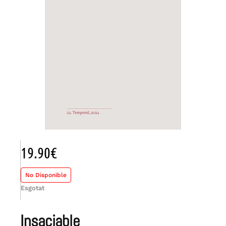
19.90
€
No Disponible
Esgotat
insaciable