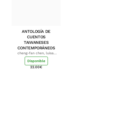
ANTOLOGÍA DE
CUENTOS
TAIWANESES
CONTEMPORÁNEOS
cheng-fan chen, luisa;
shu-ying chang, luisa
Disponible
22.00
€