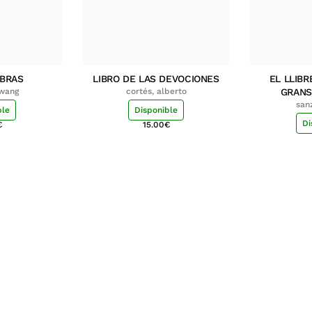
MBRAS
LIBRO DE LAS DEVOCIONES
EL LLIBR
hwang
cortés, alberto
GRANS
san
ble
Disponible
Di
€
15.00
€