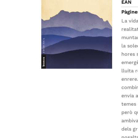
EAN
Pàgine
La vid
realita
muntan
la sole
hores 
emergè
lluita 
enrere.
combin
envia 
temes d
però q
ambiva
dels gr
nosalt