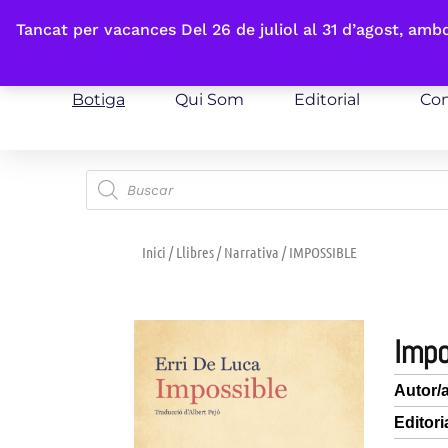
Fes-te'n sòcia
Tancat per vacances Del 26 de juliol al 31 d’agost, am
Botiga
Qui Som
Editorial
Con
Inici
/
Llibres
/
Narrativa
/ IMPOSSIBLE
imp
Autor/
Editori