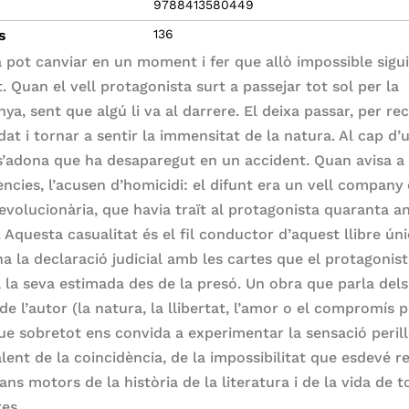
9788413580449
s
136
a pot canviar en un moment i fer que allò impossible sigu
t. Quan el vell protagonista surt a passejar tot sol per la
ya, sent que algú li va al darrere. El deixa passar, per re
dat i tornar a sentir la immensitat de la natura. Al cap d’
s’adona que ha desaparegut en un accident. Quan avisa a
ncies, l’acusen d’homicidi: el difunt era un vell company
revolucionària, que havia traït al protagonista quaranta a
 Aquesta casualitat és el fil conductor d’aquest llibre úni
a la declaració judicial amb les cartes que el protagonis
a la seva estimada des de la presó. Un obra que parla del
e l’autor (la natura, la llibertat, l’amor o el compromís po
ue sobretot ens convida a experimentar la sensació perill
lent de la coincidència, de la impossibilitat que esdevé re
ans motors de la història de la literatura i de la vida de t
res.