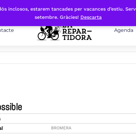
bdós inclosos, estarem tancades per vacances d’estiu. Serv
setembre. Gràcies!
Descarta
tacte
Agenda
ossible
a
BROMERA
al