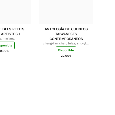
E DELS PETITS
ANTOLOGÍA DE CUENTOS
 ARTISTES 1
TAIWANESES
z, mariana
CONTEMPORÁNEOS
cheng-fan chen, luisa; shu-ying
sponible
chang, luisa
Disponible
9.90
€
22.00
€