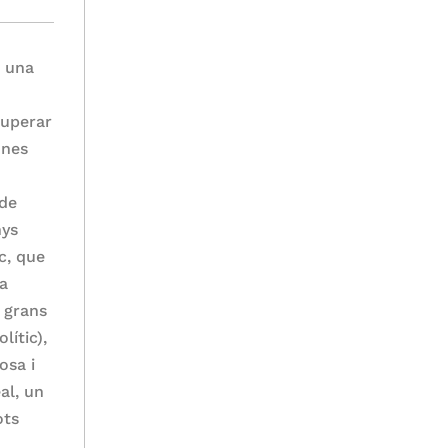
i una
cuperar
unes
 de
nys
c, que
ta
s grans
lític),
osa i
al, un
ots