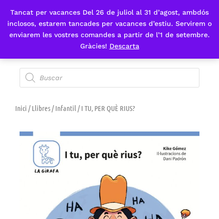
Tancat per vacances Del 26 de juliol al 31 d’agost, ambdós
Fes-te'n sòcia
inclosos, estarem tancades per vacances d’estiu. Servirem o
enviarem les vostres comandes a partir de l’1 de setembre.
Gràcies!
Descarta
Inici
/
Llibres
/
Infantil
/ I TU, PER QUÈ RIUS?