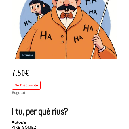
7.50
€
No Disponible
Esgotat
i tu, per què rius?
Autor/a
KIKE GÓMEZ