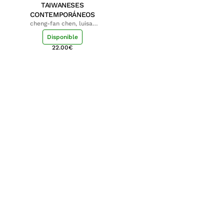
TAIWANESES
CONTEMPORÁNEOS
cheng-fan chen, luisa;
shu-ying chang, luisa
Disponible
22.00
€