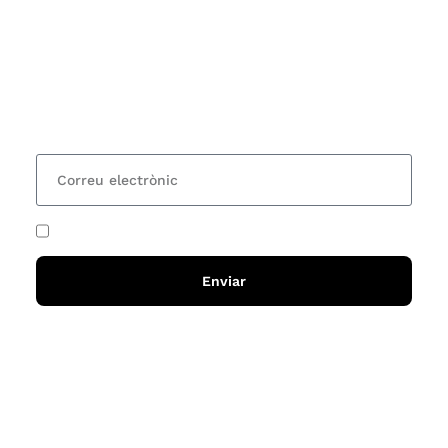
Vols estar al corrent dels actes i cursos que
organitzem i rebre les nostres recomanacions de
lectures? Subscriu-te al nostre butlletí i rebràs cada
15 dies una actualització amb totes les novetats
He acceptat i llegit la
política de privadesa
Enviar