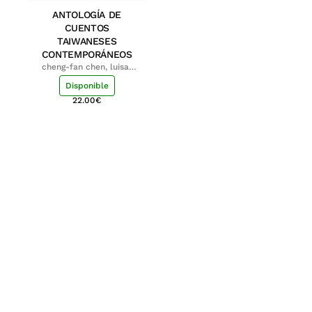
ANTOLOGÍA DE
CUENTOS
TAIWANESES
CONTEMPORÁNEOS
cheng-fan chen, luisa;
shu-ying chang, luisa
Disponible
22.00
€