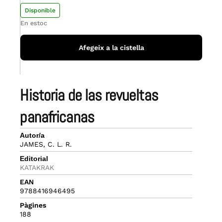
Disponible
En estoc
Afegeix a la cistella
historia de las revueltas
panafricanas
Autor/a
JAMES, C. L. R.
Editorial
KATAKRAK
EAN
9788416946495
Pàgines
188