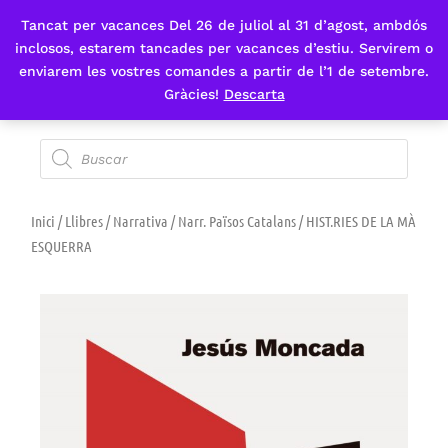
Tancat per vacances Del 26 de juliol al 31 d’agost, ambdós
Fes-te'n sòcia
inclosos, estarem tancades per vacances d’estiu. Servirem o
enviarem les vostres comandes a partir de l’1 de setembre.
Gràcies!
Descarta
Inici
/
Llibres
/
Narrativa
/
Narr. Països Catalans
/ HIST.RIES DE LA MÀ
ESQUERRA