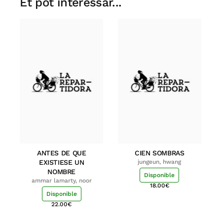
Et pot interessar...
ANTES DE QUE
CIEN SOMBRAS
EXISTIESE UN
jungeun, hwang
NOMBRE
Disponible
ammar lamarty, noor
18.00
€
Disponible
22.00
€