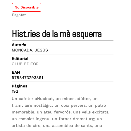
No Disponible
Esgotat
hist.ries de la mà esquerra
Autor/a
MONCADA, JESÚS
Editorial
CLUB EDITOR
EAN
9788473293891
Pàgines
192
Un cafeter al·lucinat, un miner adúlter, un
tramviaire nostàlgic; un coix pervers, un patró
memorable, un ateu fervorós; uns vells excitats,
un esmolet ingenu, un forner dramaturg; un
artista de circ, una assemblea de sants, una