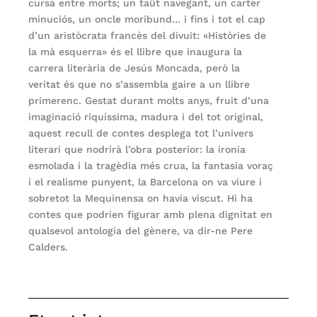
cursa entre morts; un taüt navegant, un carter
minuciós, un oncle moribund… i fins i tot el cap
d’un aristòcrata francès del divuit: «Històries de
la mà esquerra» és el llibre que inaugura la
carrera literària de Jesús Moncada, però la
veritat és que no s’assembla gaire a un llibre
primerenc. Gestat durant molts anys, fruit d’una
imaginació riquíssima, madura i del tot original,
aquest recull de contes desplega tot l’univers
literari que nodrirà l’obra posterior: la ironia
esmolada i la tragèdia més crua, la fantasia voraç
i el realisme punyent, la Barcelona on va viure i
sobretot la Mequinensa on havia viscut. Hi ha
contes que podrien figurar amb plena dignitat en
qualsevol antologia del gènere, va dir-ne Pere
Calders.