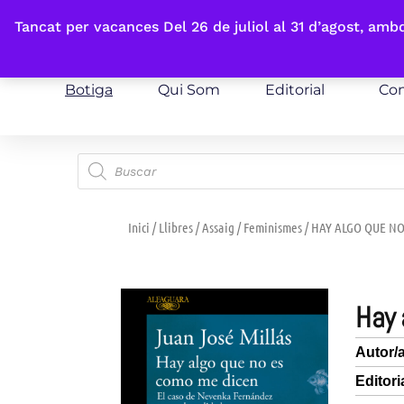
Fes-te'n sòcia
Tancat per vacances Del 26 de juliol al 31 d’agost, am
Botiga
Qui Som
Editorial
Con
Inici
/
Llibres
/
Assaig
/
Feminismes
/ HAY ALGO QUE N
hay
Autor/
Editori