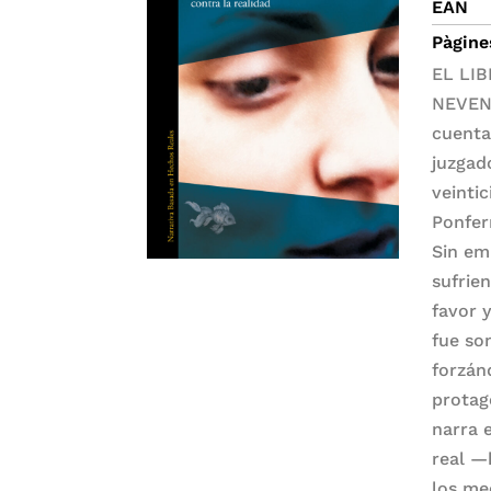
EAN
Pàgine
EL LIB
NEVENK
cuenta
juzgad
veinti
Ponfer
Sin em
sufrien
favor y
fue so
forzán
protag
narra 
real —
los me