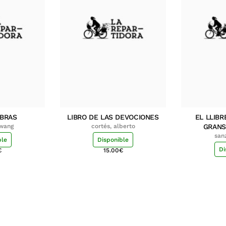
MBRAS
LIBRO DE LAS DEVOCIONES
EL LLIBR
hwang
cortés, alberto
GRANS
san
ble
Disponible
Di
€
15.00
€