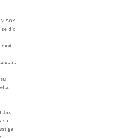
ÍN SOY
 se dio
l
 casi
sexual.
 su
ella
illás
caso
estiga
n