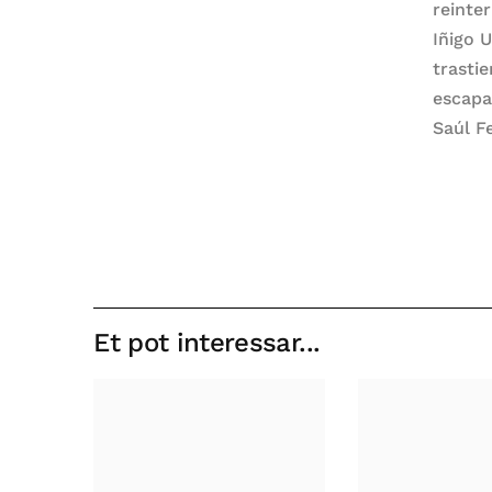
reinter
Iñigo 
trastie
escapar
Saúl F
Et pot interessar...