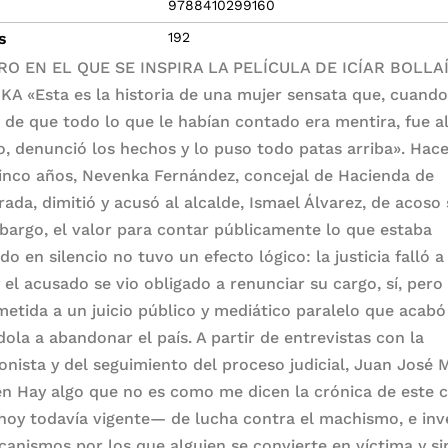
9788410299160
s
192
RO EN EL QUE SE INSPIRA LA PELÍCULA DE ICÍAR BOLLA
A «Esta es la historia de una mujer sensata que, cuando
 de que todo lo que le habían contado era mentira, fue a
o, denunció los hechos y lo puso todo patas arriba». Hace
cinco años, Nevenka Fernández, concejal de Hacienda de
rada, dimitió y acusó al alcalde, Ismael Álvarez, de acoso 
bargo, el valor para contar públicamente lo que estaba
do en silencio no tuvo un efecto lógico: la justicia falló a
 el acusado se vio obligado a renunciar su cargo, sí, pero 
metida a un juicio público y mediático paralelo que acabó
dola a abandonar el país. A partir de entrevistas con la
onista y del seguimiento del proceso judicial, Juan José M
en Hay algo que no es como me dicen la crónica de este 
hoy todavía vigente— de lucha contra el machismo, e inv
canismos por los que alguien se convierte en víctima y si