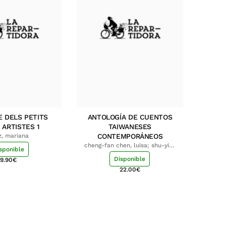
E DELS PETITS
ANTOLOGÍA DE CUENTOS
 ARTISTES 1
TAIWANESES
z, mariana
CONTEMPORÁNEOS
cheng-fan chen, luisa; shu-ying
sponible
chang, luisa
Disponible
9.90
€
22.00
€