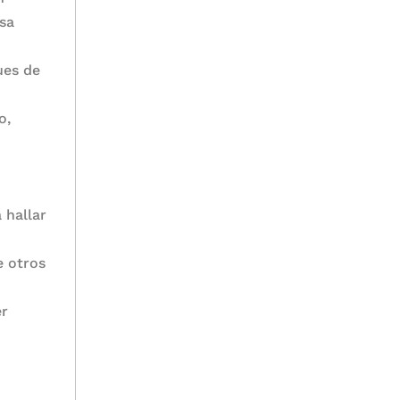
esa
ues de
o,
 hallar
e otros
er