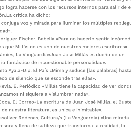
o logra hacerse con los recursos internos para salir de 
ón.La crítica ha dicho:
s conjuga voz y mirada para iluminar los múltiples replieg
idad».
dríguez Fischer, Babelia «Para no hacerlo sentir incómod
os que Millás no es uno de nuestros mejores escritores».
Pàmies, La Vanguardia«Juan José Millás es dueño de un
orio fantástico de incuestionable personalidad».
esto Ayala-Dip, El País «Mima y seduce [las palabras] hasta
eco de silencio que se esconde tras ellas».
Hevia, El Periódico «Millás tiene la capacidad de ver dond
anzamos ni siquiera a vislumbrar nada».
Coca, El Correo«La escritura de Juan José Millás, el Bust
de nuestra literatura, es única e inimitable».
Masoliver Ródenas, Cultura/s (La Vanguardia) «Una mirada
esora y llena de sutileza que transforma la realidad, la