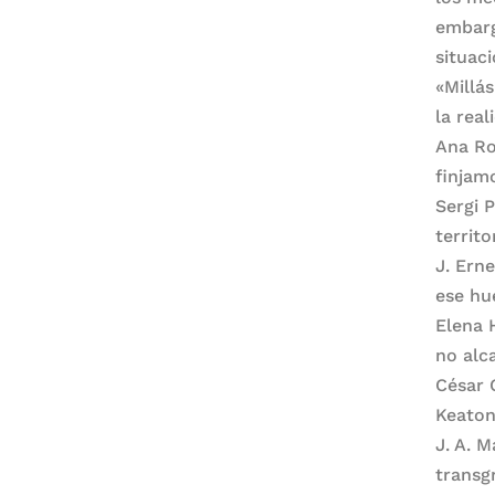
embarg
situaci
«Millá
la real
Ana Ro
finjam
Sergi 
territ
J. Ern
ese hu
Elena 
no alc
César 
Keaton 
J. A. 
transgr