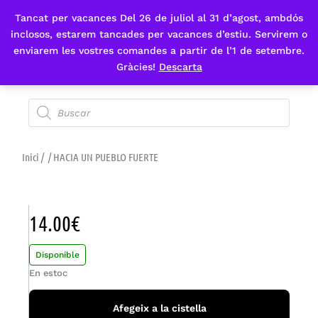
Tancat per vacances Del 26 de juliol al 31 d’agost, ambdós
Fes-te'n sòcia
inclosos, estarem tancades per vacances d’estiu. Servirem o
enviarem les vostres comandes a partir de l’1 de setembre.
Gràcies!
Descarta
Inici
/
/ HACIA UN PUEBLO FUERTE
14.00
€
Disponible
En estoc
Afegeix a la cistella