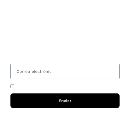
Subscriu-te
Vols estar al corrent dels actes i cursos que
organitzem i rebre les nostres recomanacions de
lectures? Subscriu-te al nostre butlletí i rebràs cada
15 dies una actualització amb totes les novetats
He acceptat i llegit la
política de privadesa
Enviar