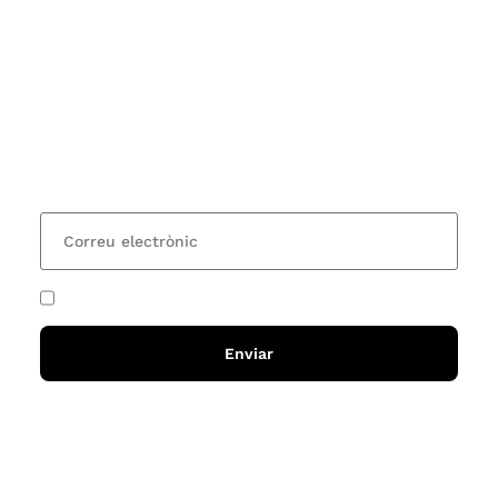
Subscriu-te
Vols estar al corrent dels actes i cursos que
organitzem i rebre les nostres recomanacions de
lectures? Subscriu-te al nostre butlletí i rebràs cada
15 dies una actualització amb totes les novetats
He acceptat i llegit la
política de privadesa
Enviar