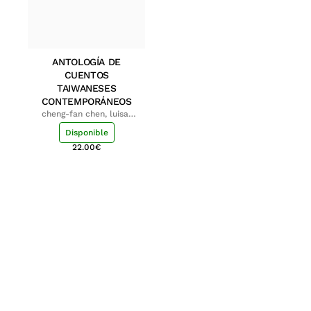
ANTOLOGÍA DE
CUENTOS
TAIWANESES
CONTEMPORÁNEOS
cheng-fan chen, luisa;
shu-ying chang, luisa
Disponible
22.00
€