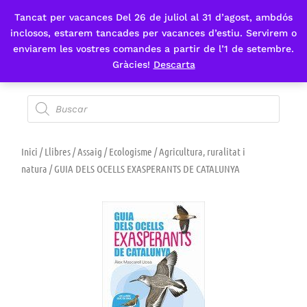
Tancat per vacances Del 26 de juliol al 31 d’agost, ambdós
Fes-te'n sòcia
inclosos, estarem tancades per vacances d’estiu. Servirem o
enviarem les vostres comandes a partir de l’1 de setembre.
Gràcies!
Descarta
Inici
/
Llibres
/
Assaig
/
Ecologisme
/
Agricultura, ruralitat i
natura
/ GUIA DELS OCELLS EXASPERANTS DE CATALUNYA