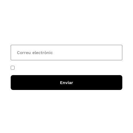
Vols estar al corrent dels actes i cursos que
organitzem i rebre les nostres recomanacions de
lectures? Subscriu-te al nostre butlletí i rebràs cada
15 dies una actualització amb totes les novetats
He acceptat i llegit la
política de privadesa
Enviar