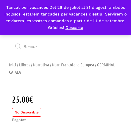
Tancat per vacances Del 26 de juliol al 31 d’agost, ambdós
Fes-te'n sòcia
inclosos, estarem tancades per vacances d’estiu. Servirem o
enviarem les vostres comandes a partir de l’1 de setembre.
Gràcies!
Descarta
Inici
/
Llibres
/
Narrativa
/
Narr. Francòfona Europea
/ GERMINAL
CATALA
25.00
€
No Disponible
Esgotat