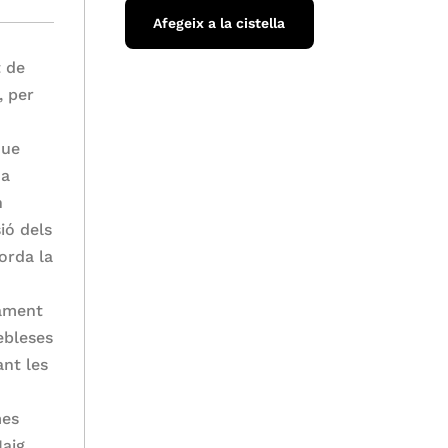
Afegeix a la cistella
t de
, per
que
ua
n
ió dels
orda la
tament
febleses
nt les
mes
Maig