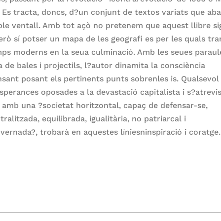
. Es tracta, doncs, d?un conjunt de textos variats que ab
le ventall. Amb tot açò no pretenem que aquest llibre si
però sí potser un mapa de les geografi es per les quals tra
mps moderns en la seua culminació. Amb les seues paraul
 de bales i projectils, l?autor dinamita la consciència
sant posant els pertinents punts sobrenles is. Qualsevol
esperances oposades a la devastació capitalista i s?atrevi
 amb una ?societat horitzontal, capaç de defensar-se,
ralitzada, equilibrada, igualitària, no patriarcal i
vernada?, trobarà en aquestes líniesninspiració i coratge.