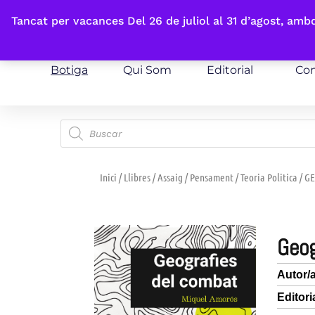
Fes-te'n sòcia
Tancat per vacances Del 26 de juliol al 31 d’agost, am
Botiga
Qui Som
Editorial
Con
Inici
/
Llibres
/
Assaig
/
Pensament
/
Teoria Politica
/ G
geo
Autor/
Editori