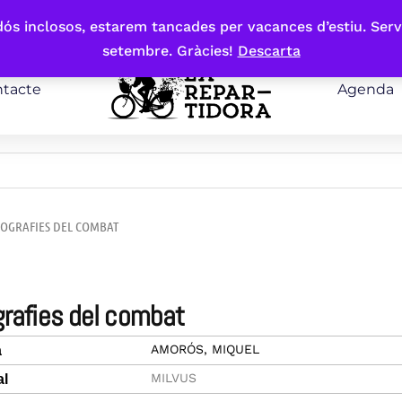
bdós inclosos, estarem tancades per vacances d’estiu. Serv
setembre. Gràcies!
Descarta
tacte
Agenda
EOGRAFIES DEL COMBAT
grafies del combat
AMORÓS, MIQUEL
a
MILVUS
al