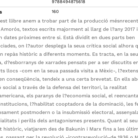
9788494875618
s
160
est llibre anem a trobar part de la producció mésnrecen
 Amorós, textos escrits majorment al llarg de l?any 2017 i
en dates pròximes entre si. Està dividit en dues parts ben
nciades, on l?autor desplega la seua crítica social alhora 
n repàs històric a diferents moments. Es tracta, en la se
a, d?esborranys de xarrades pensats per a ser discutits e
nts llocs -com en la seua passada visita a Mèxic-, l?extens
 en conseqüència, tendeix a una certa brevetat. En ells ab
 social a través de la defensa del territori, la realitat
oamericana, els paranys de l?economia social, el reencan
institucions, l?habilitat cooptadora de la dominació, les 
nsament postmodern o la insubmissió electoral, assenyala
ialitats i perills dels antagonismes presents. Quant al seu
t històric, viatjarem des de Bakunin i Marx fins a les últi
s, passant per la revolució -icontrarevolució-de 1936 o 