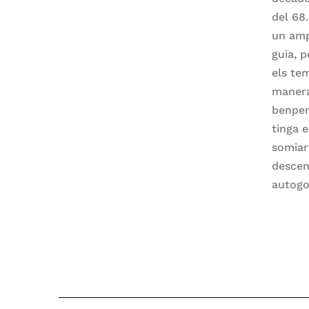
del 68
un amp
guia, 
els te
manera
benpen
tinga 
somiar
descent
autogo