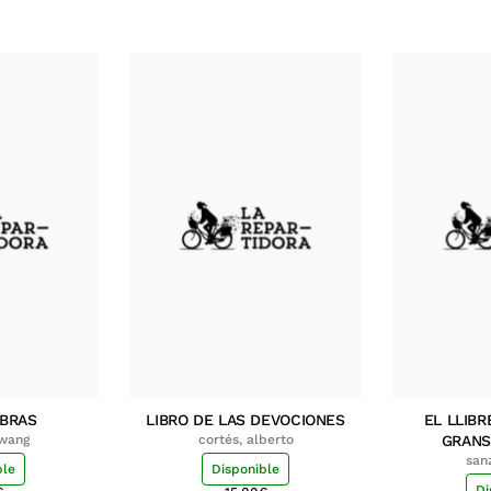
MBRAS
LIBRO DE LAS DEVOCIONES
EL LLIBR
hwang
cortés, alberto
GRANS
san
ble
Disponible
Di