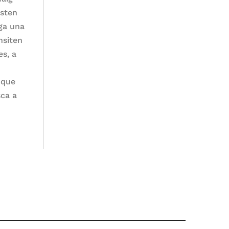
asten
ga una
nsiten
es, a
 que
sca a