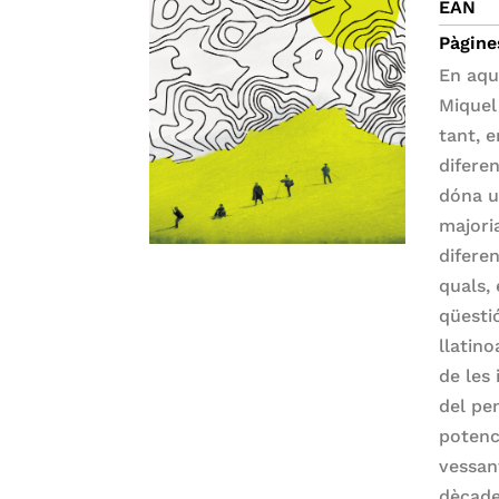
EAN
Pàgine
En aqu
Miquel
tant, 
difere
dóna u
majori
difere
quals,
qüestió
llatin
de les 
del pe
potenc
vessan
dècade