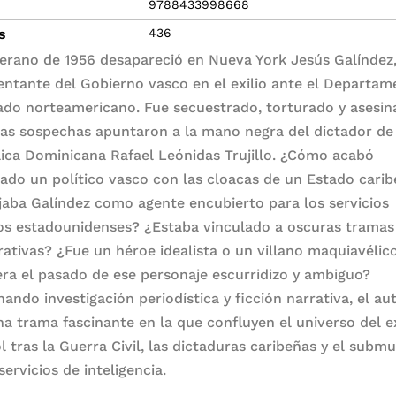
9788433998668
s
436
verano de 1956 desapareció en Nueva York Jesús Galíndez
entante del Gobierno vasco en el exilio ante el Departa
ado norteamericano. Fue secuestrado, torturado y asesin
las sospechas apuntaron a la mano negra del dictador de
ica Dominicana Rafael Leónidas Trujillo. ¿Cómo acabó
ado un político vasco con las cloacas de un Estado cari
jaba Galíndez como agente encubierto para los servicios
os estadounidenses? ¿Estaba vinculado a oscuras tramas
rativas? ¿Fue un héroe idealista o un villano maquiavélic
era el pasado de ese personaje escurridizo y ambiguo?
ando investigación periodística y ficción narrativa, el au
na trama fascinante en la que confluyen el universo del ex
l tras la Guerra Civil, las dictaduras caribeñas y el subm
servicios de inteligencia.