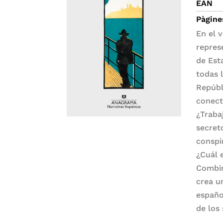
EAN
Pàgine
En el 
repres
de Est
todas 
Repúbl
conect
¿Traba
secret
conspi
¿Cuál 
Combin
crea u
españo
de los 