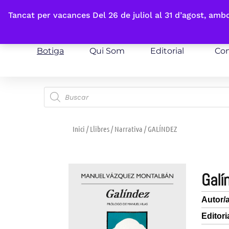
Fes-te'n sòcia
Tancat per vacances Del 26 de juliol al 31 d’agost, am
Botiga
Qui Som
Editorial
Con
Inici
/
Llibres
/
Narrativa
/ GALÍNDEZ
gal
Autor/
Editori