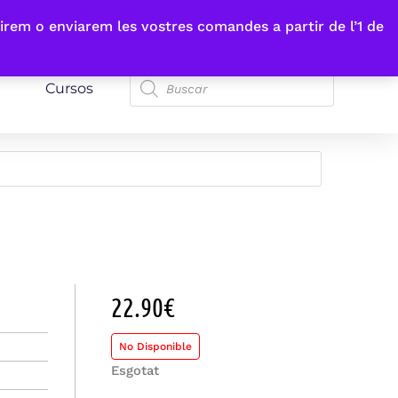
irem o enviarem les vostres comandes a partir de l’1 de
Cursos
22.90
€
No Disponible
Esgotat