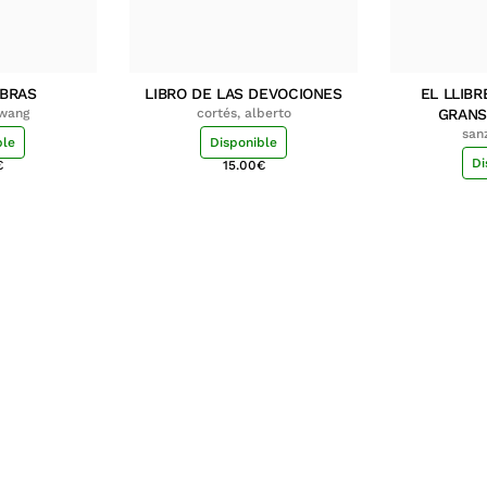
MBRAS
LIBRO DE LAS DEVOCIONES
EL LLIBR
hwang
cortés, alberto
GRANS
san
ble
Disponible
Di
€
15.00
€