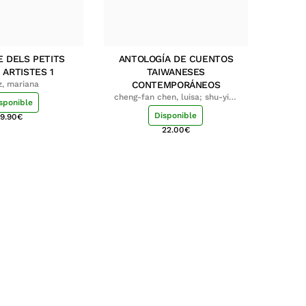
E DELS PETITS
ANTOLOGÍA DE CUENTOS
 ARTISTES 1
TAIWANESES
z, mariana
CONTEMPORÁNEOS
cheng-fan chen, luisa; shu-ying
sponible
chang, luisa
Disponible
9.90
€
22.00
€