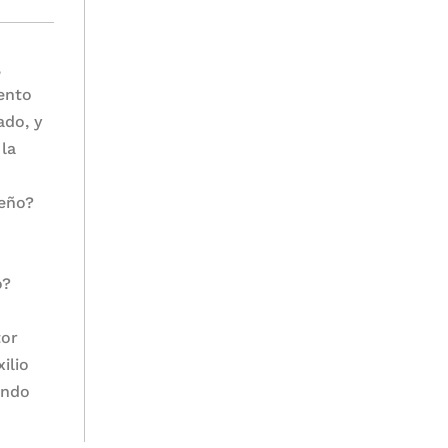
,
mento
ado, y
 la
beño?
o?
tor
ilio
undo