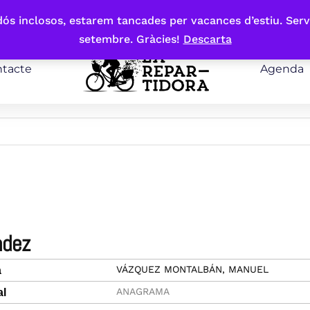
bdós inclosos, estarem tancades per vacances d’estiu. Serv
setembre. Gràcies!
Descarta
tacte
Agenda
índez
VÁZQUEZ MONTALBÁN, MANUEL
a
ANAGRAMA
al