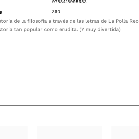
9788418998683
s
360
toria de la filosofía a través de las letras de La Polla Re
storia tan popular como erudita. (Y muy divertida)