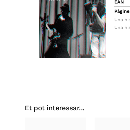
EAN
Pàgine
Una his
Una hi
Et pot interessar...