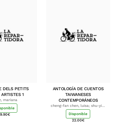
E DELS PETITS
ANTOLOGÍA DE CUENTOS
 ARTISTES 1
TAIWANESES
z, mariana
CONTEMPORÁNEOS
cheng-fan chen, luisa; shu-ying
sponible
chang, luisa
Disponible
9.90
€
22.00
€