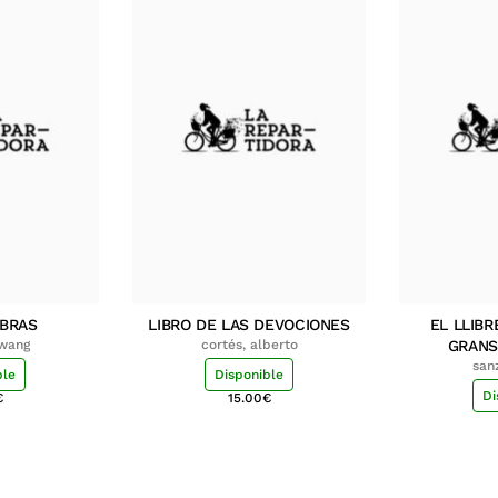
MBRAS
LIBRO DE LAS DEVOCIONES
EL LLIBR
hwang
cortés, alberto
GRANS
san
ble
Disponible
Di
€
15.00
€