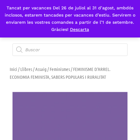
Tancat per vacances Del 26 de juliol al 31 d’agost, ambdós
Fes-te'n sòcia
inclosos, estarem tancades per vacances d’estiu. Servirem o
enviarem les vostres comandes a partir de l’1 de setembre.
Gràcies!
Descarta
Inici
/
Llibres
/
Assaig
/
Feminismes
/ FEMINISME D’ARREL.
ECONOMIA FEMINISTA, SABERS POPULARS I RURALITAT