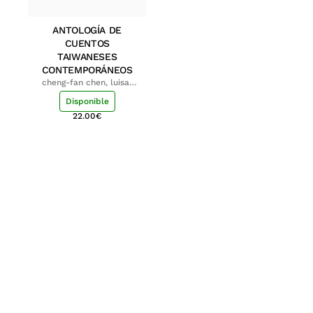
ANTOLOGÍA DE
CUENTOS
TAIWANESES
CONTEMPORÁNEOS
cheng-fan chen, luisa;
shu-ying chang, luisa
Disponible
22.00
€