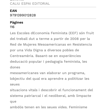
CALIU ESPAI EDITORIAL
EAN
9791399012828
Pàgines
116
Les Escoles dEconomia Feminista (EEF) són fruit
del treball dut a terme a partir de 2008 per la
Red de Mujeres Mesoamericanas en Resistencia
por una Vida Digna a diversos pobles de
Centreamèria. Basant-se en experiències
deducació popular i pedagogia feminista, les
dones
mesoamericanes van elaborar un programa,
lobjectiu del qual era aprendre a polititzar les
seues
situacions vitals i descobrir el funcionament del
sistema patriarcal i el neoliberal, amb limpacte
que
ambdós tenen en les seues vides. Feminisme