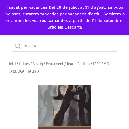
Tancat per vacances Del 26 de juliol al 31 d’agost, ambdós
Fes-te'n sòcia
inclosos, estarem tancades per vacances d’estiu. Servirem o
enviarem les vostres comandes a partir de l’1 de setembre.
Gràcies!
Descarta
Inici
/
Llibres
/
Assaig
/
Pensament
/
Teoria Politica
/ FASCISMO
TARDOCAPITALISTA