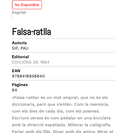
No Disponible
Esgotat
falsa-ratlla
Autor/a
SIF, PAU
Editorial
EDICIONS DE 1984
EAN
9788418858840
Pàgines
64
«Falsa-ratlla» és un mot amprat, que no és als
diccionaris, però que s’entén. Com la memòria,
com els dies de cada dia, com els poemes.
Escriure versos és com pedalar en una bicicleta
amb la direcció espatlada. Millorar la cal·ligrafia.
Parlar amb els fills. Dinar amb els amics. Mirar el