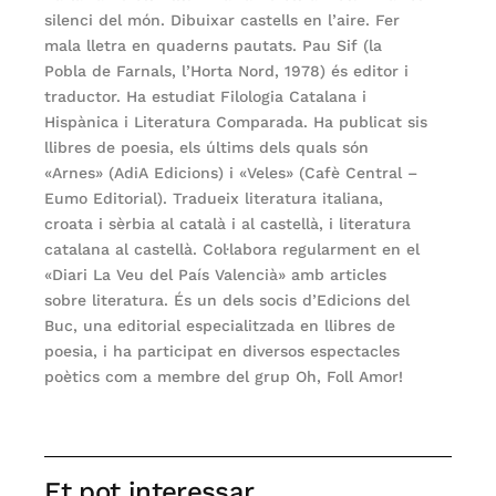
silenci del món. Dibuixar castells en l’aire. Fer
mala lletra en quaderns pautats. Pau Sif (la
Pobla de Farnals, l’Horta Nord, 1978) és editor i
traductor. Ha estudiat Filologia Catalana i
Hispànica i Literatura Comparada. Ha publicat sis
llibres de poesia, els últims dels quals són
«Arnes» (AdiA Edicions) i «Veles» (Cafè Central –
Eumo Editorial). Tradueix literatura italiana,
croata i sèrbia al català i al castellà, i literatura
catalana al castellà. Col·labora regularment en el
«Diari La Veu del País Valencià» amb articles
sobre literatura. És un dels socis d’Edicions del
Buc, una editorial especialitzada en llibres de
poesia, i ha participat en diversos espectacles
poètics com a membre del grup Oh, Foll Amor!
Et pot interessar...