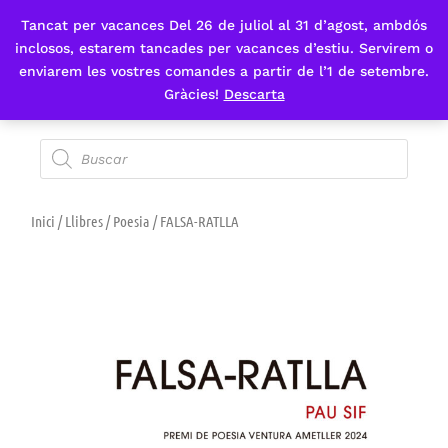
Tancat per vacances Del 26 de juliol al 31 d’agost, ambdós
Fes-te'n sòcia
inclosos, estarem tancades per vacances d’estiu. Servirem o
enviarem les vostres comandes a partir de l’1 de setembre.
Gràcies!
Descarta
Inici
/
Llibres
/
Poesia
/ FALSA-RATLLA