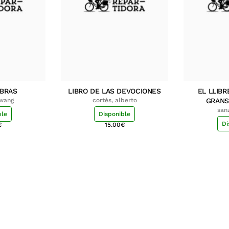
MBRAS
LIBRO DE LAS DEVOCIONES
EL LLIBR
hwang
cortés, alberto
GRANS
san
ble
Disponible
Di
€
15.00
€