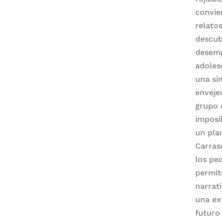
convie
relato
descub
desemp
adoles
una si
enveje
grupo 
imposi
un pla
Carras
los pe
permit
narrat
una ex
futuro