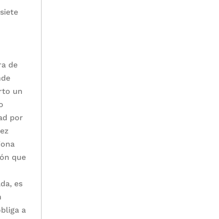
siete
ra de
nde
rto un
o
ad por
pez
iona
ión que
da, es
n
bliga a