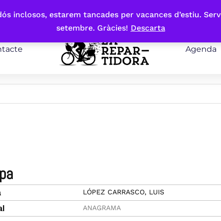
bdós inclosos, estarem tancades per vacances d’estiu. Serv
setembre. Gràcies!
Descarta
tacte
Agenda
opa
LÓPEZ CARRASCO, LUIS
a
ANAGRAMA
al