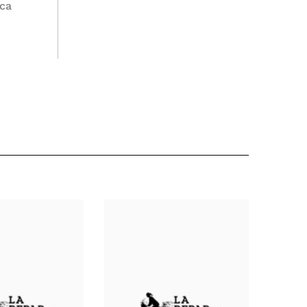
nca
l