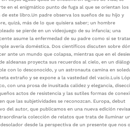
rte en el enigmático punto de fuga al que se orientan los 
s de este libro.Un padre observa los sueños de su hijo y
re, quizá, más de lo que quisiera saber; un hombre
leado se pierde en un videojuego de su infancia; una
cente asume la enfermedad de su padre como si se trata
mple avería doméstica. Dos científicos discuten sobre dó
cer ante un mundo que colapsa, mientras que en el desie
de aldeanas proyecta sus recuerdos al cielo, en un diálog
ble con lo desconocido, y un astronauta camina en soled
neta extraño y se expone a la vastedad del vacío.Luis Ló
co, con una prosa de inusitada calidez y elegancia, disecc
queños actos de resistencia y las sutiles formas de conex
en que las subjetividades se reconozcan. Europa, debut
ivo del autor, que publicamos en una nueva edición revisa
traordinaria colección de relatos que trata de iluminar u
 desolador desde la perspectiva de un presente que nos o