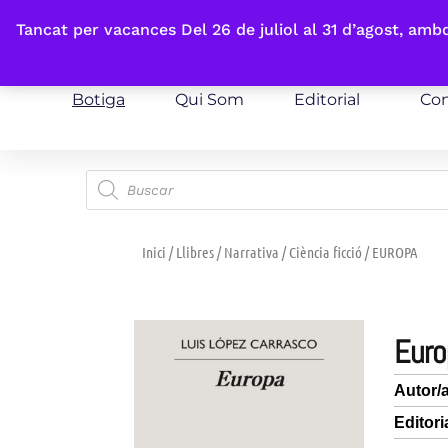
Fes-te'n sòcia
Tancat per vacances Del 26 de juliol al 31 d’agost, am
Botiga
Qui Som
Editorial
Con
Inici
/
Llibres
/
Narrativa
/
Ciència ficció
/ EUROPA
eur
Autor/
Editori