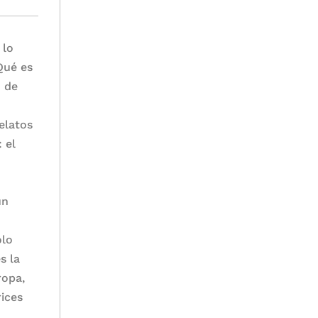
 lo
¿Qué es
o de
elatos
 el
un
olo
s la
ropa,
rices