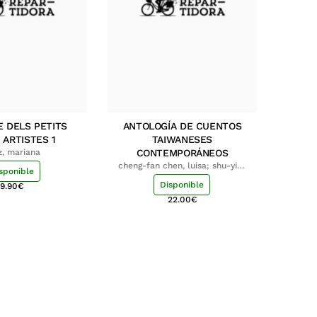
E DELS PETITS
ANTOLOGÍA DE CUENTOS
 ARTISTES 1
TAIWANESES
z, mariana
CONTEMPORÁNEOS
cheng-fan chen, luisa; shu-ying
sponible
chang, luisa
Disponible
9.90
€
22.00
€