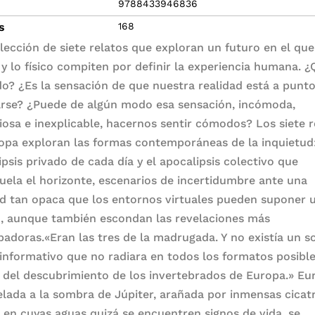
9788433946836
s
168
lección de siete relatos que exploran un futuro en el que
l y lo físico compiten por definir la experiencia humana. 
do? ¿Es la sensación de que nuestra realidad está a punt
rse? ¿Puede de algún modo esa sensación, incómoda,
iosa e inexplicable, hacernos sentir cómodos? Los siete r
opa exploran las formas contemporáneas de la inquietud:
ipsis privado de cada día y el apocalipsis colectivo que
uela el horizonte, escenarios de incertidumbre ante una
ad tan opaca que los entornos virtuales pueden suponer 
o, aunque también escondan las revelaciones más
badoras.«Eran las tres de la madrugada. Y no existía un s
informativo que no radiara en todos los formatos posible
a del descubrimiento de los invertebrados de Europa.» Eu
elada a la sombra de Júpiter, arañada por inmensas cicat
s, en cuyas aguas quizá se encuentren signos de vida, se