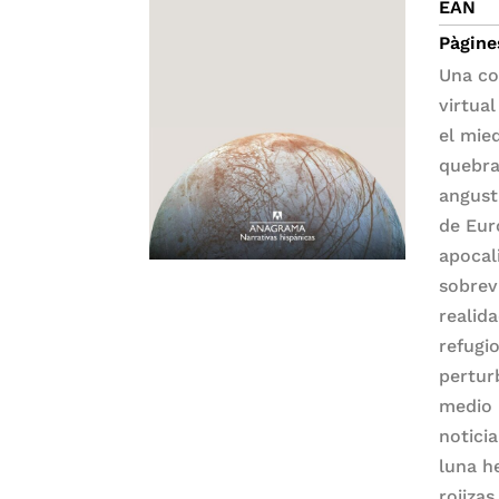
EAN
Pàgine
Una co
virtua
el mie
quebra
angust
de Eur
apocal
sobrev
realid
refugi
pertur
medio 
notici
luna h
rojiza