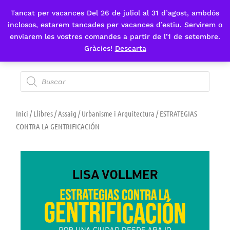
Tancat per vacances Del 26 de juliol al 31 d’agost, ambdós
Fes-te'n sòcia
inclosos, estarem tancades per vacances d’estiu. Servirem o
enviarem les vostres comandes a partir de l’1 de setembre.
Gràcies!
Descarta
Inici
/
Llibres
/
Assaig
/
Urbanisme i Arquitectura
/ ESTRATEGIAS
CONTRA LA GENTRIFICACIÓN