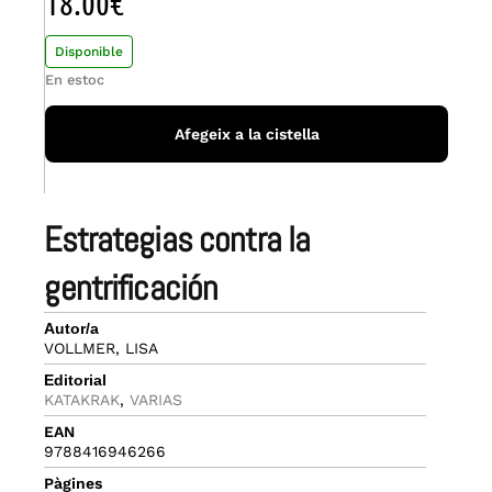
18.00
€
Disponible
En estoc
Afegeix a la cistella
estrategias contra la
gentrificación
Autor/a
VOLLMER, LISA
Editorial
KATAKRAK
,
VARIAS
EAN
9788416946266
Pàgines