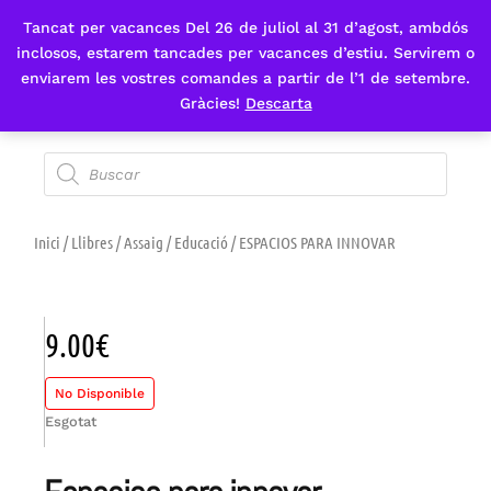
Tancat per vacances Del 26 de juliol al 31 d’agost, ambdós
Fes-te'n sòcia
inclosos, estarem tancades per vacances d’estiu. Servirem o
enviarem les vostres comandes a partir de l’1 de setembre.
Gràcies!
Descarta
Inici
/
Llibres
/
Assaig
/
Educació
/ ESPACIOS PARA INNOVAR
9.00
€
No Disponible
Esgotat