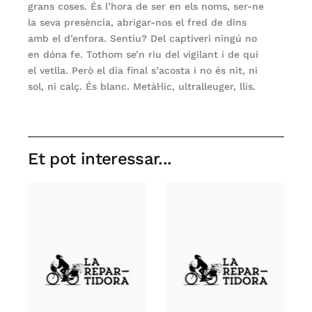
grans coses. És l’hora de ser en els noms, ser-ne
la seva presència, abrigar-nos el fred de dins
amb el d’enfora. Sentiu? Del captiveri ningú no
en dóna fe. Tothom se’n riu del vigilant i de qui
el vetlla. Però el dia final s’acosta i no és nit, ni
sol, ni calç. És blanc. Metàl·lic, ultralleuger, llis.
Et pot interessar...