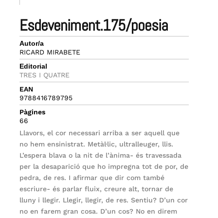
esdeveniment.175/poesia
Autor/a
RICARD MIRABETE
Editorial
TRES I QUATRE
EAN
9788416789795
Pàgines
66
Llavors, el cor necessari arriba a ser aquell que
no hem ensinistrat. Metàl·lic, ultralleuger, llis.
L’espera blava o la nit de l’ànima- és travessada
per la desaparició que ho impregna tot de por, de
pedra, de res. I afirmar que dir com també
escriure- és parlar fluix, creure alt, tornar de
lluny i llegir. Llegir, llegir, de res. Sentiu? D’un cor
no en farem gran cosa. D’un cos? No en direm