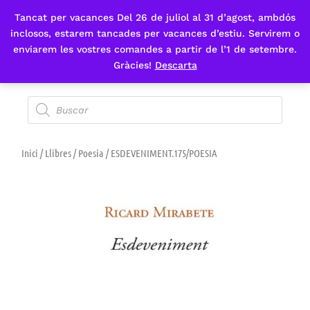
Tancat per vacances Del 26 de juliol al 31 d’agost, ambdós
Fes-te'n sòcia
inclosos, estarem tancades per vacances d’estiu. Servirem o
enviarem les vostres comandes a partir de l’1 de setembre.
Gràcies!
Descarta
Inici
/
Llibres
/
Poesia
/ ESDEVENIMENT.175/POESIA