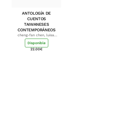
ANTOLOGÍA DE
CUENTOS
TAIWANESES
CONTEMPORÁNEOS
cheng-fan chen, luisa;
shu-ying chang, luisa
Disponible
22.00
€