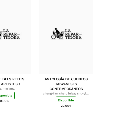
E DELS PETITS
ANTOLOGÍA DE CUENTOS
 ARTISTES 1
TAIWANESES
z, mariana
CONTEMPORÁNEOS
cheng-fan chen, luisa; shu-ying
sponible
chang, luisa
Disponible
9.90
€
22.00
€