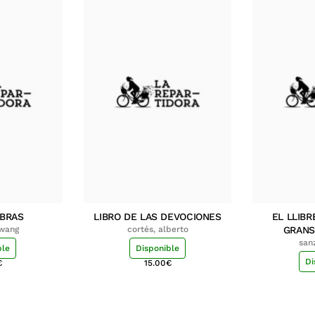
MBRAS
LIBRO DE LAS DEVOCIONES
EL LLIBR
hwang
cortés, alberto
GRANS
san
ble
Disponible
Di
€
15.00
€