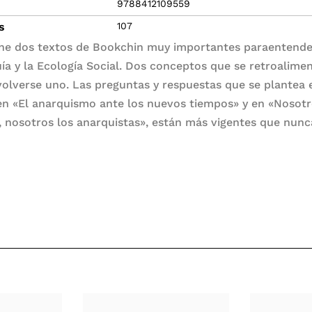
9788412109559
s
107
ne dos textos de Bookchin muy importantes paraentende
ía y la Ecología Social. Dos conceptos que se retroalime
volverse uno. Las preguntas y respuestas que se plantea 
en «El anarquismo ante los nuevos tiempos» y en «Nosotr
, nosotros los anarquistas», están más vigentes que nunc