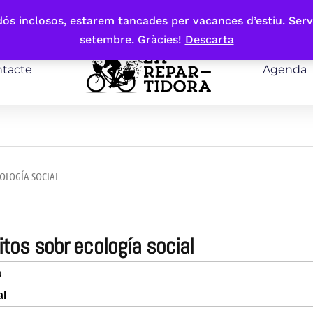
bdós inclosos, estarem tancades per vacances d’estiu. Serv
setembre. Gràcies!
Descarta
tacte
Agenda
COLOGÍA SOCIAL
ritos sobr ecología social
a
al