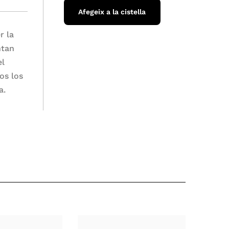
Afegeix a la cistella
r la
ntan
el
os los
a.