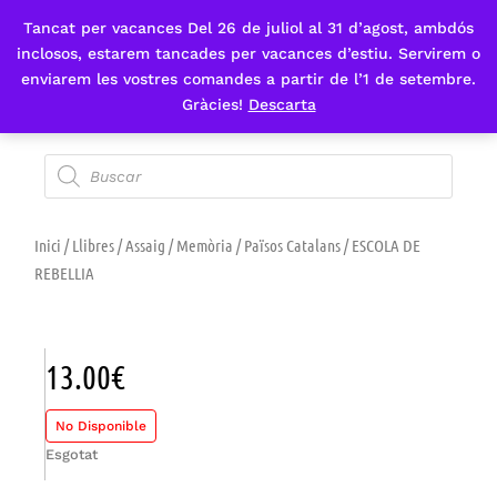
Tancat per vacances Del 26 de juliol al 31 d’agost, ambdós
Fes-te'n sòcia
inclosos, estarem tancades per vacances d’estiu. Servirem o
enviarem les vostres comandes a partir de l’1 de setembre.
Gràcies!
Descarta
Inici
/
Llibres
/
Assaig
/
Memòria
/
Països Catalans
/ ESCOLA DE
REBELLIA
13.00
€
No Disponible
Esgotat