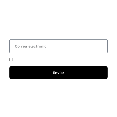
Vols estar al corrent dels actes i cursos que
organitzem i rebre les nostres recomanacions de
lectures? Subscriu-te al nostre butlletí i rebràs cada
15 dies una actualització amb totes les novetats
He acceptat i llegit la
política de privadesa
Enviar