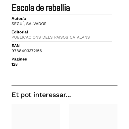
escola de rebellia
Autor/a
SEGUÍ, SALVADOR
Editorial
PUBLICACIONS DELS PAISOS CATALANS
EAN
9788493372156
Pàgines
128
Et pot interessar...