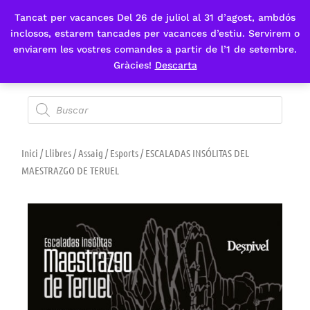
Tancat per vacances Del 26 de juliol al 31 d’agost, ambdós
Fes-te'n sòcia
inclosos, estarem tancades per vacances d’estiu. Servirem o
enviarem les vostres comandes a partir de l’1 de setembre.
Gràcies!
Descarta
Inici
/
Llibres
/
Assaig
/
Esports
/ ESCALADAS INSÓLITAS DEL
MAESTRAZGO DE TERUEL