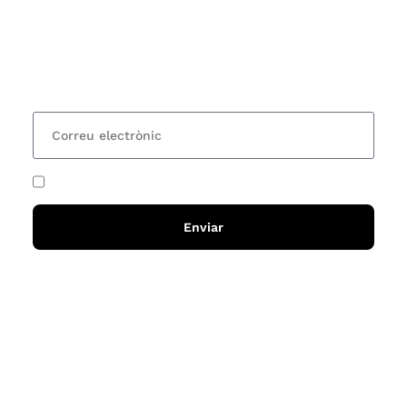
Vols estar al corrent dels actes i cursos que
organitzem i rebre les nostres recomanacions de
lectures? Subscriu-te al nostre butlletí i rebràs cada
15 dies una actualització amb totes les novetats
He acceptat i llegit la
política de privadesa
Enviar