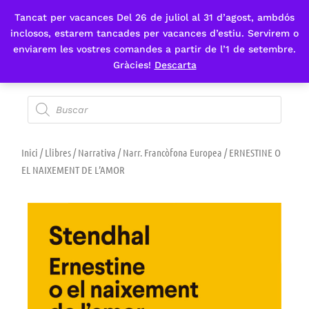
Tancat per vacances Del 26 de juliol al 31 d’agost, ambdós
Fes-te'n sòcia
inclosos, estarem tancades per vacances d’estiu. Servirem o
enviarem les vostres comandes a partir de l’1 de setembre.
Gràcies!
Descarta
Inici
/
Llibres
/
Narrativa
/
Narr. Francòfona Europea
/ ERNESTINE O
EL NAIXEMENT DE L’AMOR