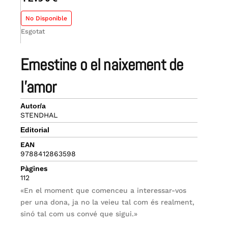
No Disponible
Esgotat
ernestine o el naixement de
l’amor
Autor/a
STENDHAL
Editorial
EAN
9788412863598
Pàgines
112
«En el moment que comenceu a interessar-vos
per una dona, ja no la veieu tal com és realment,
sinó tal com us convé que sigui.»