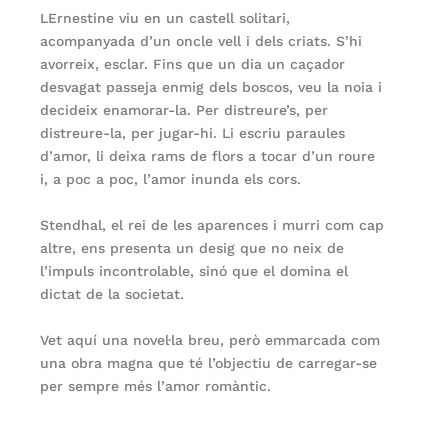
LErnestine viu en un castell solitari,
acompanyada d’un oncle vell i dels criats. S’hi
avorreix, esclar. Fins que un dia un caçador
desvagat passeja enmig dels boscos, veu la noia i
decideix enamorar-la. Per distreure’s, per
distreure-la, per jugar-hi. Li escriu paraules
d’amor, li deixa rams de flors a tocar d’un roure
i, a poc a poc, l’amor inunda els cors.
Stendhal, el rei de les aparences i murri com cap
altre, ens presenta un desig que no neix de
l’impuls incontrolable, sinó que el domina el
dictat de la societat.
Vet aquí una novel·la breu, però emmarcada com
una obra magna que té l’objectiu de carregar-se
per sempre més l’amor romàntic.