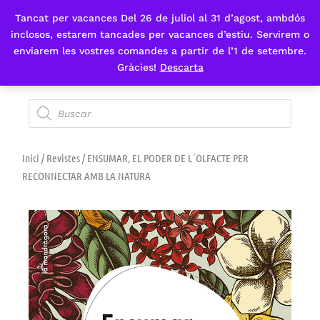
Tancat per vacances Del 26 de juliol al 31 d’agost, ambdós
Fes-te'n sòcia
inclosos, estarem tancades per vacances d’estiu. Servirem o
enviarem les vostres comandes a partir de l’1 de setembre.
Gràcies!
Descarta
Inici
/
Revistes
/ ENSUMAR, EL PODER DE L´OLFACTE PER
RECONNECTAR AMB LA NATURA