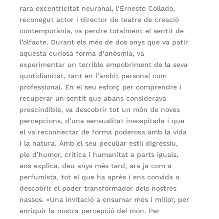
rara excentricitat neuronal, l’Ernesto Collado,
reconegut actor i director de teatre de creació
contemporània, va perdre totalment el sentit de
l’olfacte. Durant els més de dos anys que va patir
aquesta curiosa forma d’anòsmia, va
experimentar un terrible empobriment de la seva
quotidianitat, tant en l’àmbit personal com
professional. En el seu esforç per comprendre i
recuperar un sentit que abans considerava
prescindible, va descobrir tot un món de noves
percepcions, d’una sensualitat insospitada i que
el va reconnectar de forma poderosa amb la vida
i la natura. Amb el seu peculiar estil digressiu,
ple d’humor, crítica i humanitat a parts iguals,
ens explica, deu anys més tard, ara ja com a
perfumista, tot el que ha après i ens convida a
descobrir el poder transformador dels nostres
nassos. «Una invitació a ensumar més i millor, per
enriquir la nostra percepció del món. Per