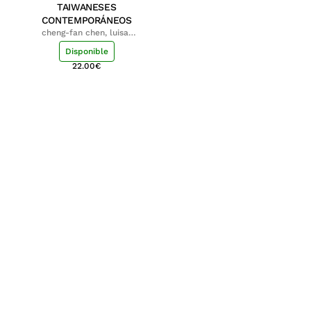
TAIWANESES
CONTEMPORÁNEOS
cheng-fan chen, luisa;
shu-ying chang, luisa
Disponible
22.00
€