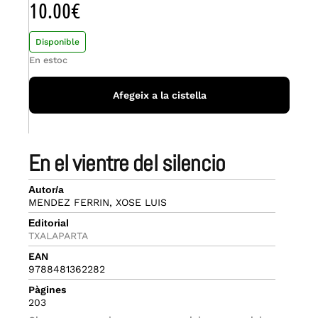
10.00
€
Disponible
En estoc
Afegeix a la cistella
en el vientre del silencio
Autor/a
MENDEZ FERRIN, XOSE LUIS
Editorial
TXALAPARTA
EAN
9788481362282
Pàgines
203