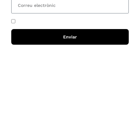
He acceptat i llegit la
política de privadesa
Enviar