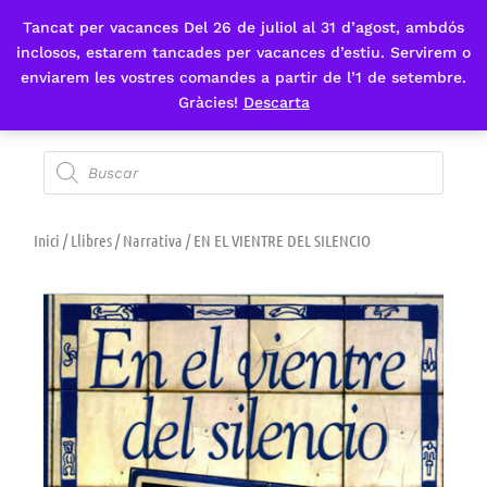
Tancat per vacances Del 26 de juliol al 31 d’agost, ambdós
Fes-te'n sòcia
inclosos, estarem tancades per vacances d’estiu. Servirem o
enviarem les vostres comandes a partir de l’1 de setembre.
Gràcies!
Descarta
Inici
/
Llibres
/
Narrativa
/ EN EL VIENTRE DEL SILENCIO