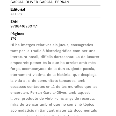
GARCIA-OLIVER GARCÍA, FERRAN
Editorial
AFERS
EAN
9788416260751
Pàgines
376
Hi ha imatges relatives als jueus, consagrades
tant per la tradició historiogràfica com per una
literatura hostil, difícils darraconar. La de lusurer
empedreït potser és la que ha arrelat amb més
força, acompanyada de la dun subjecte passiu,
eternament víctima de la història, que desplega
la vida al si de comunitats tancades, amb
escassos contactes enllà de les muralles que les
encerclen. Ferran Garcia-Oliver, amb aquest
llibre, producte de vint-i-cinc anys de recerca,
mira de trencar amb el que no són sinó tòpics
acomodaticis mitjançant materials documentals