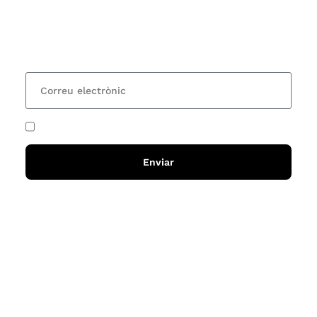
organitzem i rebre les nostres recomanacions de
lectures? Subscriu-te al nostre butlletí i rebràs cada
15 dies una actualització amb totes les novetats
He acceptat i llegit la
política de privadesa
Enviar