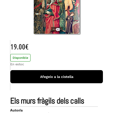
19.00
€
Disponible
En estoc
Afegeix a la cistella
els murs fràgils dels calls
Autor/a