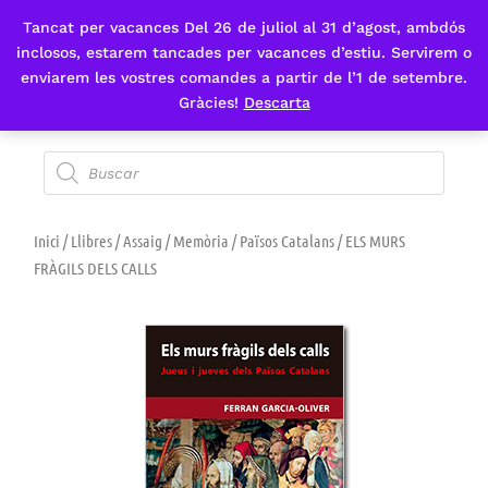
Tancat per vacances Del 26 de juliol al 31 d’agost, ambdós
Fes-te'n sòcia
inclosos, estarem tancades per vacances d’estiu. Servirem o
enviarem les vostres comandes a partir de l’1 de setembre.
Gràcies!
Descarta
Inici
/
Llibres
/
Assaig
/
Memòria
/
Països Catalans
/ ELS MURS
FRÀGILS DELS CALLS