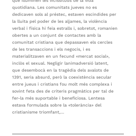
que illuminen les vicissituds de la vida
quotidiana. Les comunitats jueves no es
dedicaven sols al préstec, estaven escindides per
la lluita pel poder de les aljames, la violència
verbal i física hi feia estralls i, sobretot, romanien
obertes a un conjunt de contactes amb la
comunitat cristiana que depassaven els cercles
de les transaccions i els negocis, i es
materialitzaven en un fecund «mercat social»,
inclòs el sexual. Negligir lanimadversió latent,
que desembocà en la tragèdia dels avalots de
1391, seria absurd, però la coexistència secular
entre jueus i cristians fou molt més complexa i
sovint feta des de criteris pragmàtics per tal de
fer-la més suportable i beneficiosa. Lentesa
estava formulada sobre la «tolerància» del
cristianisme triomfant,…