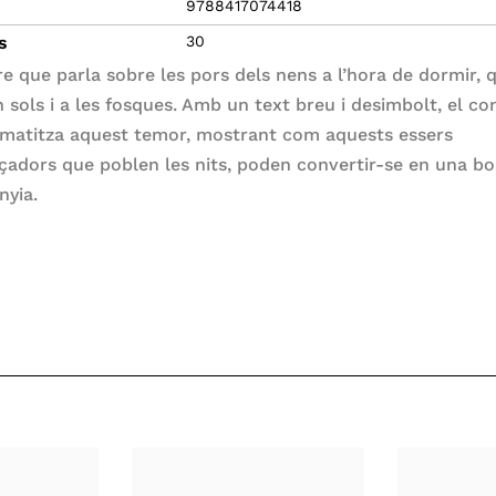
9788417074418
s
30
bre que parla sobre les pors dels nens a l’hora de dormir, 
 sols i a les fosques. Amb un text breu i desimbolt, el co
matitza aquest temor, mostrant com aquests essers
adors que poblen les nits, poden convertir-se en una b
yia.