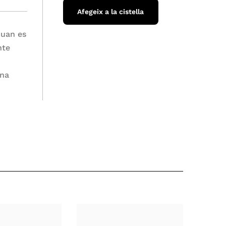
Afegeix a la cistella
quan es
nte
ona