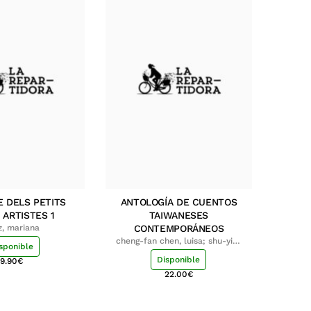
E DELS PETITS
ANTOLOGÍA DE CUENTOS
 ARTISTES 1
TAIWANESES
z, mariana
CONTEMPORÁNEOS
cheng-fan chen, luisa; shu-ying
sponible
chang, luisa
Disponible
9.90
€
22.00
€