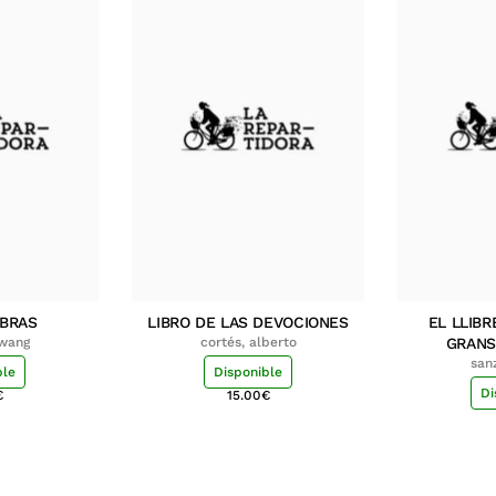
MBRAS
LIBRO DE LAS DEVOCIONES
EL LLIBR
hwang
cortés, alberto
GRANS
san
ble
Disponible
Di
€
15.00
€