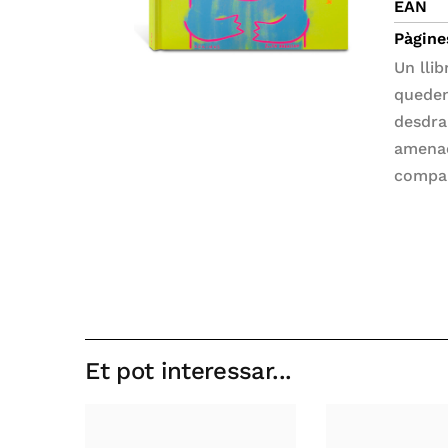
EAN
Pàgine
Un lli
queden
desdra
amenaç
compan
Et pot interessar...