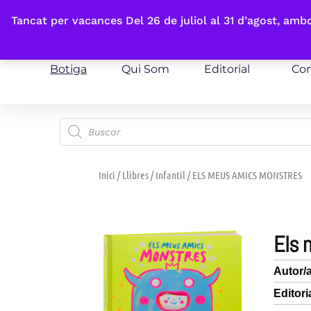
Fes-te'n sòcia
Tancat per vacances Del 26 de juliol al 31 d’agost, am
Botiga
Qui Som
Editorial
Con
Inici
/
Llibres
/
Infantil
/ ELS MEUS AMICS MONSTRES
els
Autor/
Editori