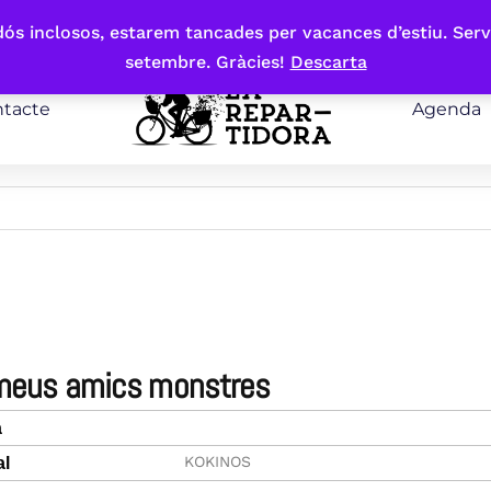
bdós inclosos, estarem tancades per vacances d’estiu. Serv
setembre. Gràcies!
Descarta
tacte
Agenda
 meus amics monstres
a
KOKINOS
al