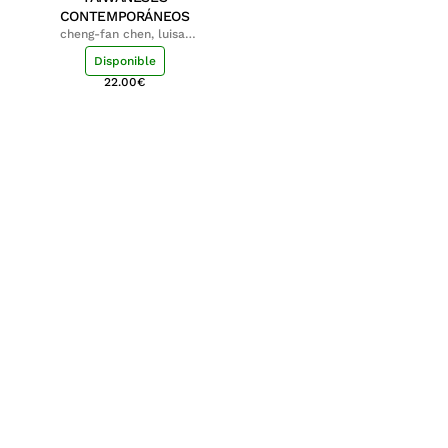
CONTEMPORÁNEOS
cheng-fan chen, luisa;
shu-ying chang, luisa
Disponible
22.00
€