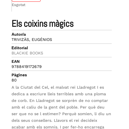
Esgotat
els coixins màgics
Autor/a
TRIVIZÀS, EUGÉNIOS
Editorial
BLACKIE BOOKS
EAN
9788419172679
Pàgines
80
A la Ciutat del Cel, el malvat rei Lladregot I es
dedica a escriure lleis terribles amb una ploma
de corb. En Lladregot se sorprèn de no comptar
amb el caliu de la gent del poble. Per què deu
ser que no se l estimen? Perquè somien, li diu un
dels seus consellers. Llavors el rei decideix
acabar amb els somnis. I per fer-ho encarrega