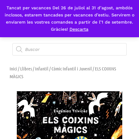
Tancat per vacances Del 26 de juliol al 31 d’agost, ambdós
Fes-te'n sòcia
inclosos, estarem tancades per vacances d’estiu. Servirem o
enviarem les vostres comandes a partir de l’1 de setembre.
Gràcies!
Descarta
Inici
/
Llibres
/
Infantil
/
Còmic Infantil i Juvenil
/ ELS COIXINS
MÀGICS