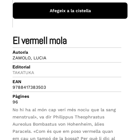
Afegeix a la cistella
el vermell mola
Autor/a
ZAMOLO, LUCIA
Editorial
TAKATUKA
EAN
9788417383503
Pàgines
96
No hi ha al món cap verí més nociu que la sang
menstrual», va dir Philippus Theophrastus
Aureolus Bombastus von Hohenheim, àlies
Paracels. «Com és que em poso vermella quan
em cau un tampó de la bossa? Per què li dic al