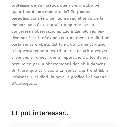
professor de gimnàstica que no em trobo bé
quan tinc dolors menstruals? En poques
paraules: com és o per quina raó el tema de la
menstruació és un tabú?» Inspirant-se en
converses i observacions, Lucia Zamolo reuneix
diversos fets i reflexions en una mena de diari on
parla sense embuts del tema de la menstruació.
D?aquesta manera contribueix a aclarir diverses
creences errònies i dona importància a les dones
perquè en parlin obertament i desinhibidament.
Un llibre que es troba a la frontera entre el llibre
informatiu, el diari, la novel·la gràfica i el manual
d?autoajuda.
Et pot interessar...