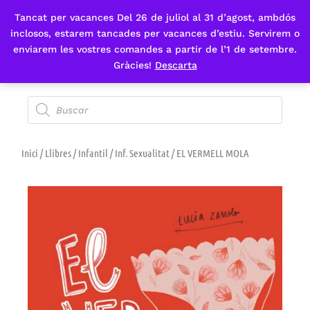
Tancat per vacances Del 26 de juliol al 31 d’agost, ambdós
Fes-te'n sòcia
inclosos, estarem tancades per vacances d’estiu. Servirem o
enviarem les vostres comandes a partir de l’1 de setembre.
Gràcies!
Descarta
Inici
/
Llibres
/
Infantil
/
Inf. Sexualitat
/ EL VERMELL MOLA