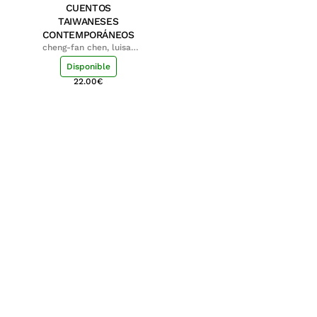
CUENTOS
TAIWANESES
CONTEMPORÁNEOS
cheng-fan chen, luisa;
shu-ying chang, luisa
Disponible
22.00
€