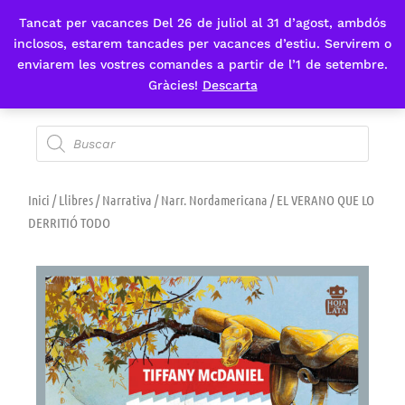
Tancat per vacances Del 26 de juliol al 31 d’agost, ambdós
Fes-te'n sòcia
inclosos, estarem tancades per vacances d’estiu. Servirem o
enviarem les vostres comandes a partir de l’1 de setembre.
Gràcies!
Descarta
Inici
/
Llibres
/
Narrativa
/
Narr. Nordamericana
/ EL VERANO QUE LO
DERRITIÓ TODO