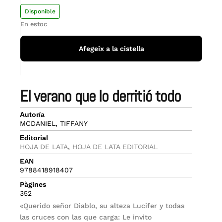
Disponible
En estoc
Afegeix a la cistella
el verano que lo derritió todo
Autor/a
MCDANIEL, TIFFANY
Editorial
HOJA DE LATA
,
HOJA DE LATA EDITORIAL
EAN
9788418918407
Pàgines
352
«Querido señor Diablo, su alteza Lucifer y todas
las cruces con las que carga: Le invito