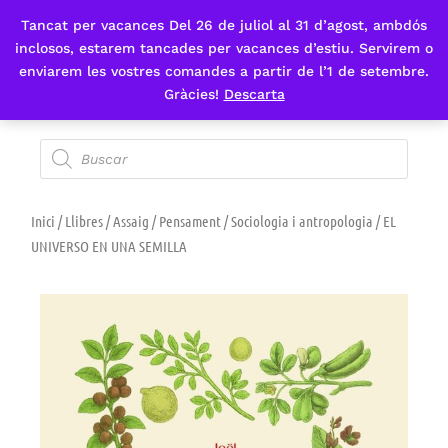
Tancat per vacances Del 26 de juliol al 31 d’agost, ambdós
Fes-te'n sòcia
inclosos, estarem tancades per vacances d’estiu. Servirem o
enviarem les vostres comandes a partir de l’1 de setembre.
Gràcies!
Descarta
Inici
/
Llibres
/
Assaig
/
Pensament
/
Sociologia i antropologia
/ EL
UNIVERSO EN UNA SEMILLA