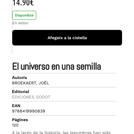
14.90
€
Disponible
En estoc
Afegeix a la cistella
el universo en una semilla
Autor/a
BROEKAERT, JOËL
Editorial
EDICIONES GODOT
EAN
9788419990839
Pàgines
120
A lo largo de la historia, las legumbres han sido