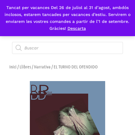
Tancat per vacances Del 26 de juliol al 31 d’agost, ambdós
Fes-te'n sòcia
inclosos, estarem tancades per vacances d’estiu. Servirem o
enviarem les vostres comandes a partir de l’1 de setembre.
Gràcies!
Descarta
Inici
/
Llibres
/
Narrativa
/ EL TURNO DEL OFENDIDO