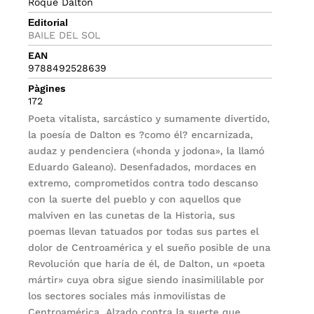
Roque Dalton
Editorial
BAILE DEL SOL
EAN
9788492528639
Pàgines
172
Poeta vitalista, sarcástico y sumamente divertido,
la poesía de Dalton es ?como él? encarnizada,
audaz y pendenciera («honda y jodona», la llamó
Eduardo Galeano). Desenfadados, mordaces en
extremo, comprometidos contra todo descanso
con la suerte del pueblo y con aquellos que
malviven en las cunetas de la Historia, sus
poemas llevan tatuados por todas sus partes el
dolor de Centroamérica y el sueño posible de una
Revolución que haría de él, de Dalton, un «poeta
mártir» cuya obra sigue siendo inasimililable por
los sectores sociales más inmovilistas de
Centroamérica. Alzado contra la suerte que