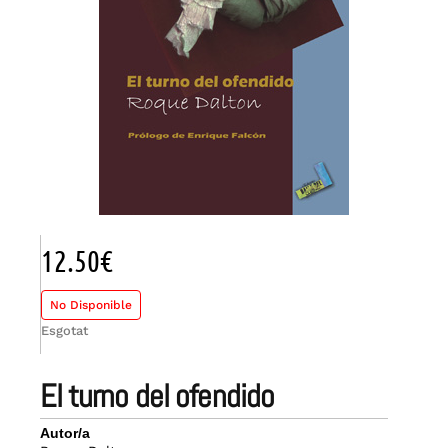
12.50
€
No Disponible
Esgotat
el turno del ofendido
Autor/a